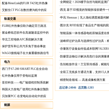
案
·全网锁定！2026楼宇自控与能耗监
·
配备MeterLink的FLIR T425红外热像
仪帮助Medite Europe Ltd加快红外检测
·西克 基于3D视觉的智能拆垛软硬件
·
艾默生CT PLC在数控磨沟机中的应
工作速度
用
·申讯 Shenxun｜无人场站调度难题
轨道交通
·图尔克 RFID实现了食品生产领域的
·
FLIR红外热像仪助力确定芬兰路况
·
紫金桥组态软件在高速隧道监控中的
·智能温振一体传感器电机双轴温度在
应用
·
华北工控地铁AFC系统解决方案
·波峰焊过炉治具与选择性过炉治具：
·
保护货车和公共汽车免于致命事故
·存量医疗设备如何低成本联网?ALXB1
·
WAGO接线端子在大秦重载铁路信号
·防爆雷达物位计解决高危行业的测量
楼设备中的应用
电力
·告别粗放作业！兰宝双传感器，赋能
·
西门子S7-200 SMART PLC在全自动
·全双工无线多方通话方案，支持15人
蓄电池短路内阻检测机上的应用
·
红外热像仪用于变电站监测
·精密制造领域 — 高速成像检测方案
·
亚控科技——电厂输煤程控制系统解
总记录:24046
总页数:1203
决方案
·
韩国火力发电厂使用红外热像仪预防
火灾
·
贝加莱PCC 在变电站自动化中的应
用
能源