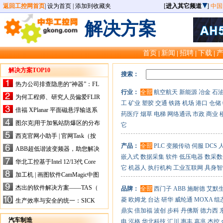
返回工控网首页
|
设为首页
|
添加到收藏夹
[
进入其它频道
]
中国
解决方案
首页
新闻
招聘
下载
|
|
|
|
解决方案TOP10
搜索：
热力公司排查隐患的“神器”：FL
行业：
全部
航空航天
新能源
冶金
石
IR手持式热像仪，高效精准！
为何工程师、研究人员偏爱FLIR
工
矿业
塑胶
交通
铁路
机场
港口
仓储
X-HS系列热像仪？精准高效是
倍福 XPlanar 平面磁悬浮输送系
药医疗
烟草
电梯
网络通讯
市政
商业
关键
统的创新应用
图尔克|用于加氢站防爆区的分布
它
式I/O解决方案
西克官网小助手 | 官网Task（按
任务选型）更新预告
产品：
全部
PLC
变频传动
伺服
DCS
ABB超低谐波变频器，助您解决
嵌入式
数据采集
软件
低压电器
数采数
电气设备运行难题！
华北工控基于Intel 12/13代 Core
它
机器人
执行机构
工业互联网
具身智
的ATX-6159嵌入式主板，推进
加工机 | 画图软件CamMagic中图
机器人市场
层整合的问题
杰出的软件解决方案——TAS（
品牌：
全部
西门子
ABB
施耐德
艾默
Turck Automation Suite）
菱
欧姆龙
台达
研华
威纶通
MOXA
组
生产效率与安全的统一：SICK
关于机器人技术传感器解决方案
鼎实
倍加福
波创
步科
丹佛斯
德力西
的采访
汽车制造
电
泓格
华北科技
汇川
惠丰
嘉兆
杰控