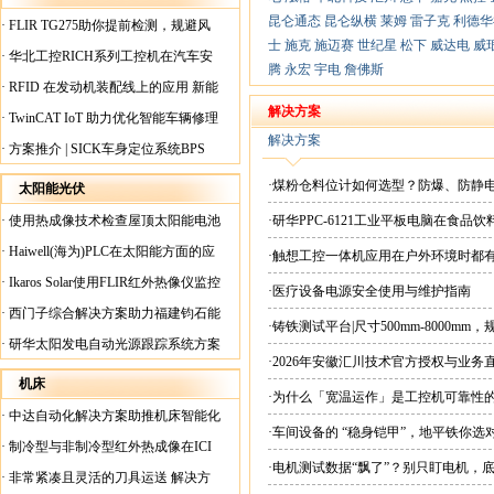
昆仑通态
昆仑纵横
莱姆
雷子克
利德华
·
FLIR TG275助你提前检测，规避风
士
施克
施迈赛
世纪星
松下
威达电
威
险！
·
华北工控RICH系列工控机在汽车安
腾
永宏
宇电
詹佛斯
全检测行业中的应用
·
RFID 在发动机装配线上的应用 新能
源汽车爆炸频发？
解决方案
·
TwinCAT IoT 助力优化智能车辆修理
解决方案
·
方案推介 | SICK车身定位系统BPS
·煤粉仓料位计如何选型？防爆、防静
太阳能光伏
·
使用热成像技术检查屋顶太阳能电池
·研华PPC-6121工业平板电脑在食
板
·
Haiwell(海为)PLC在太阳能方面的应
·触想工控一体机应用在户外环境时都
用
·
Ikaros Solar使用FLIR红外热像仪监控
·医疗设备电源安全使用与维护指南
已装太阳能电池板
·
西门子综合解决方案助力福建钧石能
·铸铁测试平台|尺寸500mm-8000mm
源飞速发展
·
研华太阳发电自动光源跟踪系统方案
·2026年安徽汇川技术官方授权与业务
现货直供平台
机床
·为什么「宽温运作」是工控机可靠性
·
中达自动化解决方案助推机床智能化
·车间设备的 “稳身铠甲”，地平铁你选
升级
·
制冷型与非制冷型红外热成像在ICI
·电机测试数据“飘了”？别只盯电机，
工厂内完美配合
·
非常紧凑且灵活的刀具运送 解决方