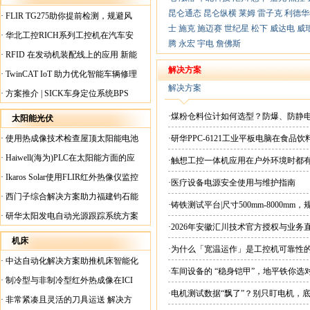
昆仑通态
昆仑纵横
莱姆
雷子克
利德华
·
FLIR TG275助你提前检测，规避风
士
施克
施迈赛
世纪星
松下
威达电
威
险！
·
华北工控RICH系列工控机在汽车安
腾
永宏
宇电
詹佛斯
全检测行业中的应用
·
RFID 在发动机装配线上的应用 新能
源汽车爆炸频发？
解决方案
·
TwinCAT IoT 助力优化智能车辆修理
解决方案
·
方案推介 | SICK车身定位系统BPS
·煤粉仓料位计如何选型？防爆、防静
太阳能光伏
·
使用热成像技术检查屋顶太阳能电池
·研华PPC-6121工业平板电脑在食
板
·
Haiwell(海为)PLC在太阳能方面的应
·触想工控一体机应用在户外环境时都
用
·
Ikaros Solar使用FLIR红外热像仪监控
·医疗设备电源安全使用与维护指南
已装太阳能电池板
·
西门子综合解决方案助力福建钧石能
·铸铁测试平台|尺寸500mm-8000mm
源飞速发展
·
研华太阳发电自动光源跟踪系统方案
·2026年安徽汇川技术官方授权与业务
现货直供平台
机床
·为什么「宽温运作」是工控机可靠性
·
中达自动化解决方案助推机床智能化
·车间设备的 “稳身铠甲”，地平铁你选
升级
·
制冷型与非制冷型红外热成像在ICI
·电机测试数据“飘了”？别只盯电机，
工厂内完美配合
·
非常紧凑且灵活的刀具运送 解决方