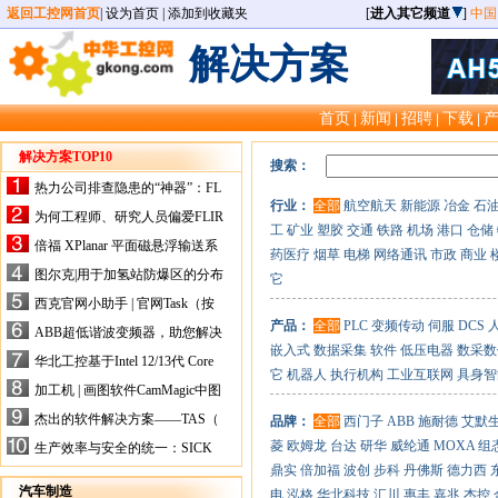
返回工控网首页
|
设为首页
|
添加到收藏夹
[
进入其它频道
]
中国
解决方案
首页
新闻
招聘
下载
|
|
|
|
解决方案TOP10
搜索：
热力公司排查隐患的“神器”：FL
行业：
全部
航空航天
新能源
冶金
石
IR手持式热像仪，高效精准！
为何工程师、研究人员偏爱FLIR
工
矿业
塑胶
交通
铁路
机场
港口
仓储
X-HS系列热像仪？精准高效是
倍福 XPlanar 平面磁悬浮输送系
药医疗
烟草
电梯
网络通讯
市政
商业
关键
统的创新应用
图尔克|用于加氢站防爆区的分布
它
式I/O解决方案
西克官网小助手 | 官网Task（按
任务选型）更新预告
产品：
全部
PLC
变频传动
伺服
DCS
ABB超低谐波变频器，助您解决
嵌入式
数据采集
软件
低压电器
数采数
电气设备运行难题！
华北工控基于Intel 12/13代 Core
它
机器人
执行机构
工业互联网
具身智
的ATX-6159嵌入式主板，推进
加工机 | 画图软件CamMagic中图
机器人市场
层整合的问题
杰出的软件解决方案——TAS（
品牌：
全部
西门子
ABB
施耐德
艾默
Turck Automation Suite）
菱
欧姆龙
台达
研华
威纶通
MOXA
组
生产效率与安全的统一：SICK
关于机器人技术传感器解决方案
鼎实
倍加福
波创
步科
丹佛斯
德力西
的采访
汽车制造
电
泓格
华北科技
汇川
惠丰
嘉兆
杰控