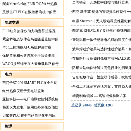
案
·全网锁定！2026楼宇自控与能耗监
·
配备MeterLink的FLIR T425红外热像
仪帮助Medite Europe Ltd加快红外检测
·西克 基于3D视觉的智能拆垛软硬件
·
艾默生CT PLC在数控磨沟机中的应
工作速度
用
·申讯 Shenxun｜无人场站调度难题
轨道交通
·图尔克 RFID实现了食品生产领域的
·
FLIR红外热像仪助力确定芬兰路况
·
紫金桥组态软件在高速隧道监控中的
·智能温振一体传感器电机双轴温度在
应用
·
华北工控地铁AFC系统解决方案
·波峰焊过炉治具与选择性过炉治具：
·
保护货车和公共汽车免于致命事故
·存量医疗设备如何低成本联网?ALXB1
·
WAGO接线端子在大秦重载铁路信号
·防爆雷达物位计解决高危行业的测量
楼设备中的应用
电力
·告别粗放作业！兰宝双传感器，赋能
·
西门子S7-200 SMART PLC在全自动
·全双工无线多方通话方案，支持15人
蓄电池短路内阻检测机上的应用
·
红外热像仪用于变电站监测
·精密制造领域 — 高速成像检测方案
·
亚控科技——电厂输煤程控制系统解
总记录:24046
总页数:1203
决方案
·
韩国火力发电厂使用红外热像仪预防
火灾
·
贝加莱PCC 在变电站自动化中的应
用
能源