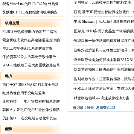
案
·全网锁定！2026楼宇自控与能耗监
·
配备MeterLink的FLIR T425红外热像
仪帮助Medite Europe Ltd加快红外检测
·西克 基于3D视觉的智能拆垛软硬件
·
艾默生CT PLC在数控磨沟机中的应
工作速度
用
·申讯 Shenxun｜无人场站调度难题
轨道交通
·图尔克 RFID实现了食品生产领域的
·
FLIR红外热像仪助力确定芬兰路况
·
紫金桥组态软件在高速隧道监控中的
·智能温振一体传感器电机双轴温度在
应用
·
华北工控地铁AFC系统解决方案
·波峰焊过炉治具与选择性过炉治具：
·
保护货车和公共汽车免于致命事故
·存量医疗设备如何低成本联网?ALXB1
·
WAGO接线端子在大秦重载铁路信号
·防爆雷达物位计解决高危行业的测量
楼设备中的应用
电力
·告别粗放作业！兰宝双传感器，赋能
·
西门子S7-200 SMART PLC在全自动
·全双工无线多方通话方案，支持15人
蓄电池短路内阻检测机上的应用
·
红外热像仪用于变电站监测
·精密制造领域 — 高速成像检测方案
·
亚控科技——电厂输煤程控制系统解
总记录:24046
总页数:1203
决方案
·
韩国火力发电厂使用红外热像仪预防
火灾
·
贝加莱PCC 在变电站自动化中的应
用
能源