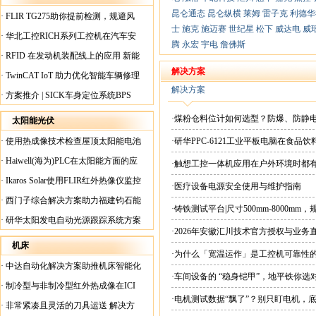
昆仑通态
昆仑纵横
莱姆
雷子克
利德华
·
FLIR TG275助你提前检测，规避风
士
施克
施迈赛
世纪星
松下
威达电
威
险！
·
华北工控RICH系列工控机在汽车安
腾
永宏
宇电
詹佛斯
全检测行业中的应用
·
RFID 在发动机装配线上的应用 新能
源汽车爆炸频发？
解决方案
·
TwinCAT IoT 助力优化智能车辆修理
解决方案
·
方案推介 | SICK车身定位系统BPS
·煤粉仓料位计如何选型？防爆、防静
太阳能光伏
·
使用热成像技术检查屋顶太阳能电池
·研华PPC-6121工业平板电脑在食
板
·
Haiwell(海为)PLC在太阳能方面的应
·触想工控一体机应用在户外环境时都
用
·
Ikaros Solar使用FLIR红外热像仪监控
·医疗设备电源安全使用与维护指南
已装太阳能电池板
·
西门子综合解决方案助力福建钧石能
·铸铁测试平台|尺寸500mm-8000mm
源飞速发展
·
研华太阳发电自动光源跟踪系统方案
·2026年安徽汇川技术官方授权与业务
现货直供平台
机床
·为什么「宽温运作」是工控机可靠性
·
中达自动化解决方案助推机床智能化
·车间设备的 “稳身铠甲”，地平铁你选
升级
·
制冷型与非制冷型红外热成像在ICI
·电机测试数据“飘了”？别只盯电机，
工厂内完美配合
·
非常紧凑且灵活的刀具运送 解决方