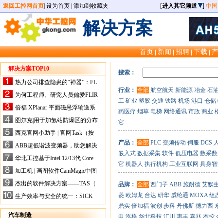
返回工控网首页
|
设为首页
|
添加到收藏夹
[
进入其它频道
]
中国
解决方案
首页
新闻
招聘
下载
|
|
|
|
解决方案TOP10
搜索：
热力公司排查隐患的“神器”：FL
行业：
全部
航空航天
新能源
冶金
石
IR手持式热像仪，高效精准！
为何工程师、研究人员偏爱FLIR
工
矿业
塑胶
交通
铁路
机场
港口
仓储
X-HS系列热像仪？精准高效是
倍福 XPlanar 平面磁悬浮输送系
药医疗
烟草
电梯
网络通讯
市政
商业
关键
统的创新应用
图尔克|用于加氢站防爆区的分布
它
式I/O解决方案
西克官网小助手 | 官网Task（按
任务选型）更新预告
产品：
全部
PLC
变频传动
伺服
DCS
ABB超低谐波变频器，助您解决
嵌入式
数据采集
软件
低压电器
数采数
电气设备运行难题！
华北工控基于Intel 12/13代 Core
它
机器人
执行机构
工业互联网
具身智
的ATX-6159嵌入式主板，推进
加工机 | 画图软件CamMagic中图
机器人市场
层整合的问题
杰出的软件解决方案——TAS（
品牌：
全部
西门子
ABB
施耐德
艾默
Turck Automation Suite）
菱
欧姆龙
台达
研华
威纶通
MOXA
组
生产效率与安全的统一：SICK
关于机器人技术传感器解决方案
鼎实
倍加福
波创
步科
丹佛斯
德力西
的采访
汽车制造
电
泓格
华北科技
汇川
惠丰
嘉兆
杰控