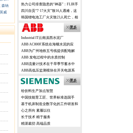
机，创新方案震撼业界！
热力公司排查隐患的“神器”：FLIR手
兰
森纳
持式热像仪，高效精准！
四川自贡“7·17火灾”致16人遇难，这
英威
样的事故该如何有效避免？
韩国锂电池工厂火灾致23人死亡，相
关企业该如何有效避免？
Industrial IT云南滇西水泥厂
ABB AC800F系统在海螺水泥的应
ABB为广州地铁五号线提供配电解
ABB 发电过程中的水质控制
ABB流量计技术在干旱季节蓄水中
ABB高低压监测模块在开关电源系
给饮料生产加点智慧
中国技能育工匠、世界标准选国手
基于机床制造业数字化的工件研发和
生产
心之所向 素履以往
长于技术 精于服务
精湛裁切 高端品质