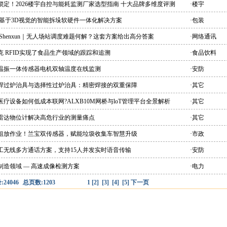
锁定！2026楼宇自控与能耗监测厂家选型指南 十大品牌多维度评测
·楼宇
 基于3D视觉的智能拆垛软硬件一体化解决方案
·包装
 Shenxun｜无人场站调度难题何解？这套方案给出高分答案
·网络通讯
克 RFID实现了食品生产领域的跟踪和追溯
·食品饮料
能温振一体传感器电机双轴温度在线监测
·安防
峰焊过炉治具与选择性过炉治具：精密焊接的双重保障
·其它
医疗设备如何低成本联网?ALXB10M网桥与loT管理平台全景解析
·其它
爆雷达物位计解决高危行业的测量痛点
·其它
别粗放作业！兰宝双传感器，赋能垃圾收集车智慧升级
·市政
双工无线多方通话方案，支持15人并发实时语音传输
·安防
制造领域 — 高速成像检测方案
·电力
24046
总页数:1203
1
[2]
[3]
[4]
[5]
下一页