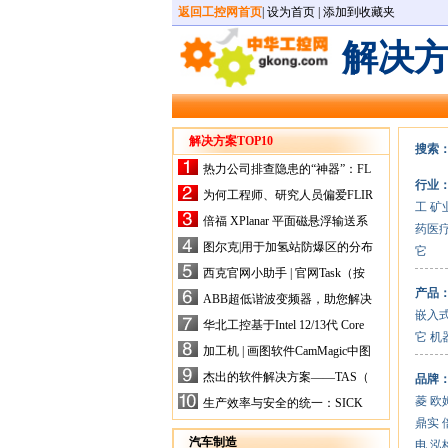
返回工控网首页
|
设为首页
|
添加到收藏夹
解决
解决方案TOP10
搜索
热力公司排查隐患的“神器”：FL
行业
IR手持式热像仪，高效精准！
为何工程师、研究人员偏爱FLIR
工
矿
X-HS系列热像仪？精准高效是
倍福 XPlanar 平面磁悬浮输送系
药医
关键
统的创新应用
图尔克|用于加氢站防爆区的分布
它
式I/O解决方案
西克官网小助手 | 官网Task（按
任务选型）更新预告
产品
ABB超低谐波变频器，助您解决
嵌入
电气设备运行难题！
华北工控基于Intel 12/13代 Core
它
机
的ATX-6159嵌入式主板，推进
加工机 | 画图软件CamMagic中图
机器人市场
层整合的问题
杰出的软件解决方案——TAS（
品牌
Turck Automation Suite）
菱
欧
生产效率与安全的统一：SICK
关于机器人技术传感器解决方案
鼎实
的采访
汽车制造
电
泓