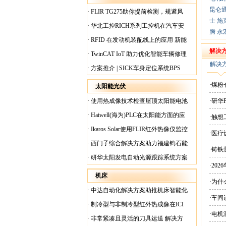
昆仑
·
FLIR TG275助你提前检测，规避风
士
施
险！
·
华北工控RICH系列工控机在汽车安
腾
永
全检测行业中的应用
·
RFID 在发动机装配线上的应用 新能
源汽车爆炸频发？
解决
·
TwinCAT IoT 助力优化智能车辆修理
解决
·
方案推介 | SICK车身定位系统BPS
·煤
太阳能光伏
·
使用热成像技术检查屋顶太阳能电池
·研华
板
·
Haiwell(海为)PLC在太阳能方面的应
·触
用
·
Ikaros Solar使用FLIR红外热像仪监控
·医
已装太阳能电池板
·
西门子综合解决方案助力福建钧石能
·铸铁
源飞速发展
·
研华太阳发电自动光源跟踪系统方案
·20
现货
机床
·为
·
中达自动化解决方案助推机床智能化
·车间
升级
·
制冷型与非制冷型红外热成像在ICI
·电
工厂内完美配合
·
非常紧凑且灵活的刀具运送 解决方