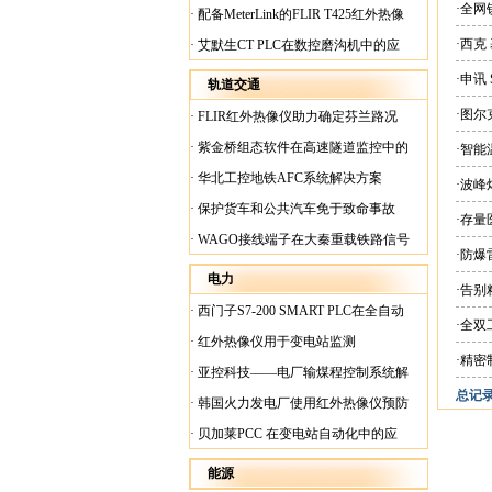
案
·全网
·
配备MeterLink的FLIR T425红外热像
仪帮助Medite Europe Ltd加快红外检测
·西克
·
艾默生CT PLC在数控磨沟机中的应
工作速度
用
·申讯
轨道交通
·图尔
·
FLIR红外热像仪助力确定芬兰路况
·
紫金桥组态软件在高速隧道监控中的
·智
应用
·
华北工控地铁AFC系统解决方案
·波
·
保护货车和公共汽车免于致命事故
·存量
·
WAGO接线端子在大秦重载铁路信号
·防
楼设备中的应用
电力
·告
·
西门子S7-200 SMART PLC在全自动
·全
蓄电池短路内阻检测机上的应用
·
红外热像仪用于变电站监测
·精密
·
亚控科技——电厂输煤程控制系统解
总记录:
决方案
·
韩国火力发电厂使用红外热像仪预防
火灾
·
贝加莱PCC 在变电站自动化中的应
用
能源