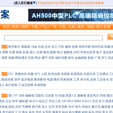
[
进入其它频道
]
中国自动化学会专家咨询工作委员会指定宣传媒体
方案
首页
新闻
招聘
下载
产品
厂商
方案
文摘
展览
视频
图文直播
|
|
|
|
|
|
|
|
|
|
：
：
全部
航空航天
新能源
冶金
石油
石化
化工
汽车
建材
包装
造纸印刷
纺织印染
机械
业
塑胶
交通
铁路
机场
港口
仓储
物流
能源
电力
输配电
水利
环保水处理
电子
食品饮
疗
烟草
电梯
网络通讯
市政
商业
楼宇
安防
锅炉供暖
制冷
金融保险
邮政
广电
军工
机
：
全部
PLC
变频传动
伺服
DCS
人机
软启动器
传感器
机器视觉
仪器仪表
工业通信
工
式
数据采集
软件
低压电器
数采数传
电源
数控
机柜箱体
工具
单片机
流体
工业安全
安
器人
执行机构
工业互联网
具身智能
：
全部
西门子
ABB
施耐德
艾默生
贝加莱
NI
倍福
西普
GE
康耐视
霍尼韦尔
邦纳
图尔
姆龙
台达
研华
威纶通
MOXA
组态王
华北工控
AB
DIGI
HBM
WAGO
艾讯
安川
奥普
倍加福
波创
步科
丹佛斯
德力西
东土
泛华
菲尼克斯
光洋
海为
浩纳尔
赫立讯
赫思曼
格
华北科技
汇川
惠丰
嘉兆
杰控
金升阳
康泰克
科动
科尔摩根
科陆
科远
控创
库卡
昆