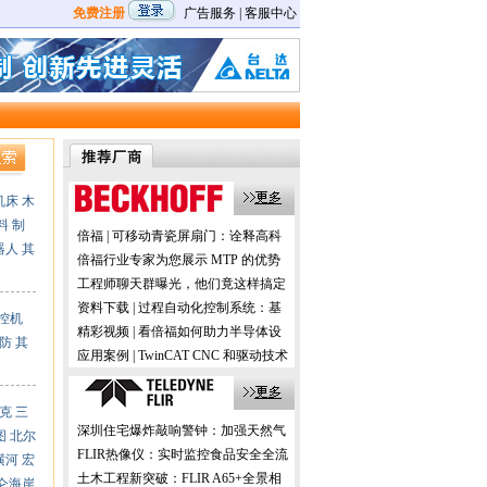
免费注册
广告服务
|
客服中心
机床
木
料
制
倍福 | 可移动青瓷屏扇门：诠释高科
器人
其
技与历史的交融
倍福行业专家为您展示 MTP 的优势
及应用
工程师聊天群曝光，他们竟这样搞定
机器视觉！
资料下载 | 过程自动化控制系统：基
控机
于 PC 的控制技术
精彩视频 | 看倍福如何助力半导体设
防
其
备的国产化
应用案例 | TwinCAT CNC 和驱动技术
在数控机床加工中的应用
克
三
深圳住宅爆炸敲响警钟：加强天然气
图
北尔
预防性检测更安全！
FLIR热像仪：实时监控食品安全全流
横河
宏
程，助力提升消费者信任！
土木工程新突破：FLIR A65+全景相
仑海岸