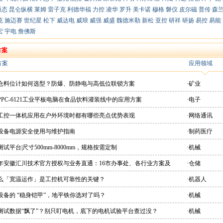
通态
昆仑纵横
莱姆
雷子克
利德华福
力控
凌华
罗升
美卡诺
穆格
磐仪
皮尔磁
普传
森
克
施迈赛
世纪星
松下
威达电
威琅
威强
威盛
魏德米勒
新松
亚控
研祥
研扬
易控
易能
宏
宇电
詹佛斯
方案
方案
应用领域
粉仓料位计如何选型？防爆、防静电与高低位联锁方案
·矿业
PPC-6121工业平板电脑在食品饮料灌装线中的应用方案
·电子
想工控一体机应用在户外环境时都有哪些亮点优势表现
·网络通讯
疗设备电源安全使用与维护指南
·制药医疗
测试平台|尺寸500mm-8000mm，规格按需定制
·机械
26年安徽汇川技术官方授权与业务直通：16市办事处、各行业方案及
·仓储
直供平台
什么「宽温运作」是工控机可靠性的关键？
·机器人
设备的 “稳身铠甲”，地平铁你选对了吗？
·机械
机测试数据“飘了”？别只盯电机，底下的电机试验平台查过没？
·机械