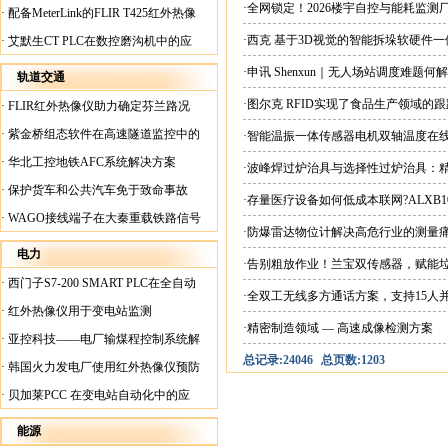
案
·全网锁定！2026楼宇自控与能耗监
·
配备MeterLink的FLIR T425红外热像
仪帮助Medite Europe Ltd加快红外检测
·西克 基于3D视觉的智能拆垛软硬件
·
艾默生CT PLC在数控磨沟机中的应
工作速度
用
·申讯 Shenxun｜无人场站调度难题
轨道交通
·图尔克 RFID实现了食品生产领域的
·
FLIR红外热像仪助力确定芬兰路况
·
紫金桥组态软件在高速隧道监控中的
·智能温振一体传感器电机双轴温度在
应用
·
华北工控地铁AFC系统解决方案
·波峰焊过炉治具与选择性过炉治具：
·
保护货车和公共汽车免于致命事故
·存量医疗设备如何低成本联网?ALXB1
·
WAGO接线端子在大秦重载铁路信号
·防爆雷达物位计解决高危行业的测量
楼设备中的应用
电力
·告别粗放作业！兰宝双传感器，赋能
·
西门子S7-200 SMART PLC在全自动
·全双工无线多方通话方案，支持15人
蓄电池短路内阻检测机上的应用
·
红外热像仪用于变电站监测
·精密制造领域 — 高速成像检测方案
·
亚控科技——电厂输煤程控制系统解
总记录:24046
总页数:1203
决方案
·
韩国火力发电厂使用红外热像仪预防
火灾
·
贝加莱PCC 在变电站自动化中的应
用
能源