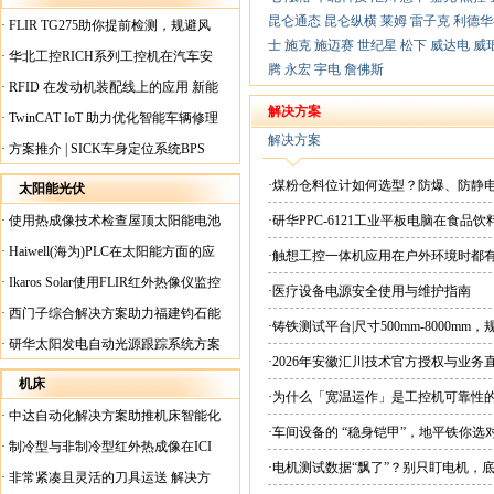
昆仑通态
昆仑纵横
莱姆
雷子克
利德华
·
FLIR TG275助你提前检测，规避风
士
施克
施迈赛
世纪星
松下
威达电
威
险！
·
华北工控RICH系列工控机在汽车安
腾
永宏
宇电
詹佛斯
全检测行业中的应用
·
RFID 在发动机装配线上的应用 新能
源汽车爆炸频发？
解决方案
·
TwinCAT IoT 助力优化智能车辆修理
解决方案
·
方案推介 | SICK车身定位系统BPS
·煤粉仓料位计如何选型？防爆、防静
太阳能光伏
·
使用热成像技术检查屋顶太阳能电池
·研华PPC-6121工业平板电脑在食
板
·
Haiwell(海为)PLC在太阳能方面的应
·触想工控一体机应用在户外环境时都
用
·
Ikaros Solar使用FLIR红外热像仪监控
·医疗设备电源安全使用与维护指南
已装太阳能电池板
·
西门子综合解决方案助力福建钧石能
·铸铁测试平台|尺寸500mm-8000mm
源飞速发展
·
研华太阳发电自动光源跟踪系统方案
·2026年安徽汇川技术官方授权与业务
现货直供平台
机床
·为什么「宽温运作」是工控机可靠性
·
中达自动化解决方案助推机床智能化
·车间设备的 “稳身铠甲”，地平铁你选
升级
·
制冷型与非制冷型红外热成像在ICI
·电机测试数据“飘了”？别只盯电机，
工厂内完美配合
·
非常紧凑且灵活的刀具运送 解决方