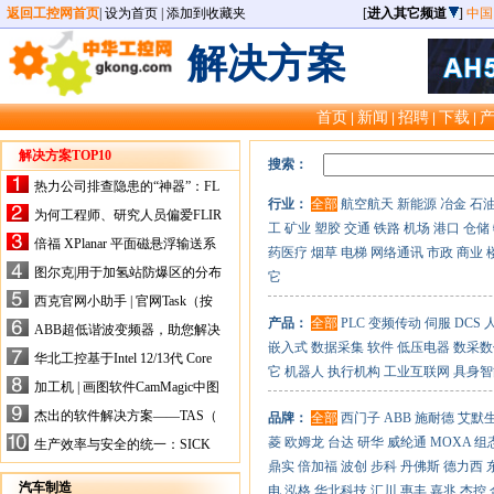
返回工控网首页
|
设为首页
|
添加到收藏夹
[
进入其它频道
]
中国
解决方案
首页
新闻
招聘
下载
|
|
|
|
解决方案TOP10
搜索：
热力公司排查隐患的“神器”：FL
行业：
全部
航空航天
新能源
冶金
石
IR手持式热像仪，高效精准！
为何工程师、研究人员偏爱FLIR
工
矿业
塑胶
交通
铁路
机场
港口
仓储
X-HS系列热像仪？精准高效是
倍福 XPlanar 平面磁悬浮输送系
药医疗
烟草
电梯
网络通讯
市政
商业
关键
统的创新应用
图尔克|用于加氢站防爆区的分布
它
式I/O解决方案
西克官网小助手 | 官网Task（按
任务选型）更新预告
产品：
全部
PLC
变频传动
伺服
DCS
ABB超低谐波变频器，助您解决
嵌入式
数据采集
软件
低压电器
数采数
电气设备运行难题！
华北工控基于Intel 12/13代 Core
它
机器人
执行机构
工业互联网
具身智
的ATX-6159嵌入式主板，推进
加工机 | 画图软件CamMagic中图
机器人市场
层整合的问题
杰出的软件解决方案——TAS（
品牌：
全部
西门子
ABB
施耐德
艾默
Turck Automation Suite）
菱
欧姆龙
台达
研华
威纶通
MOXA
组
生产效率与安全的统一：SICK
关于机器人技术传感器解决方案
鼎实
倍加福
波创
步科
丹佛斯
德力西
的采访
汽车制造
电
泓格
华北科技
汇川
惠丰
嘉兆
杰控