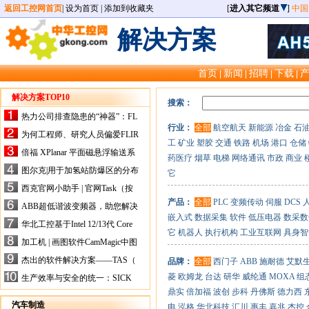
返回工控网首页
|
设为首页
|
添加到收藏夹
[
进入其它频道
]
中国
解决方案
首页
新闻
招聘
下载
|
|
|
|
解决方案TOP10
搜索：
热力公司排查隐患的“神器”：FL
行业：
全部
航空航天
新能源
冶金
石
IR手持式热像仪，高效精准！
为何工程师、研究人员偏爱FLIR
工
矿业
塑胶
交通
铁路
机场
港口
仓储
X-HS系列热像仪？精准高效是
倍福 XPlanar 平面磁悬浮输送系
药医疗
烟草
电梯
网络通讯
市政
商业
关键
统的创新应用
图尔克|用于加氢站防爆区的分布
它
式I/O解决方案
西克官网小助手 | 官网Task（按
任务选型）更新预告
产品：
全部
PLC
变频传动
伺服
DCS
ABB超低谐波变频器，助您解决
嵌入式
数据采集
软件
低压电器
数采数
电气设备运行难题！
华北工控基于Intel 12/13代 Core
它
机器人
执行机构
工业互联网
具身智
的ATX-6159嵌入式主板，推进
加工机 | 画图软件CamMagic中图
机器人市场
层整合的问题
杰出的软件解决方案——TAS（
品牌：
全部
西门子
ABB
施耐德
艾默
Turck Automation Suite）
菱
欧姆龙
台达
研华
威纶通
MOXA
组
生产效率与安全的统一：SICK
关于机器人技术传感器解决方案
鼎实
倍加福
波创
步科
丹佛斯
德力西
的采访
汽车制造
电
泓格
华北科技
汇川
惠丰
嘉兆
杰控