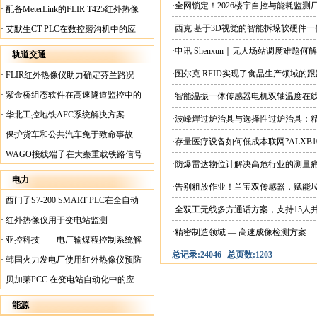
案
·全网锁定！2026楼宇自控与能耗监
·
配备MeterLink的FLIR T425红外热像
仪帮助Medite Europe Ltd加快红外检测
·西克 基于3D视觉的智能拆垛软硬件
·
艾默生CT PLC在数控磨沟机中的应
工作速度
用
·申讯 Shenxun｜无人场站调度难题
轨道交通
·图尔克 RFID实现了食品生产领域的
·
FLIR红外热像仪助力确定芬兰路况
·
紫金桥组态软件在高速隧道监控中的
·智能温振一体传感器电机双轴温度在
应用
·
华北工控地铁AFC系统解决方案
·波峰焊过炉治具与选择性过炉治具：
·
保护货车和公共汽车免于致命事故
·存量医疗设备如何低成本联网?ALXB1
·
WAGO接线端子在大秦重载铁路信号
·防爆雷达物位计解决高危行业的测量
楼设备中的应用
电力
·告别粗放作业！兰宝双传感器，赋能
·
西门子S7-200 SMART PLC在全自动
·全双工无线多方通话方案，支持15人
蓄电池短路内阻检测机上的应用
·
红外热像仪用于变电站监测
·精密制造领域 — 高速成像检测方案
·
亚控科技——电厂输煤程控制系统解
总记录:24046
总页数:1203
决方案
·
韩国火力发电厂使用红外热像仪预防
火灾
·
贝加莱PCC 在变电站自动化中的应
用
能源