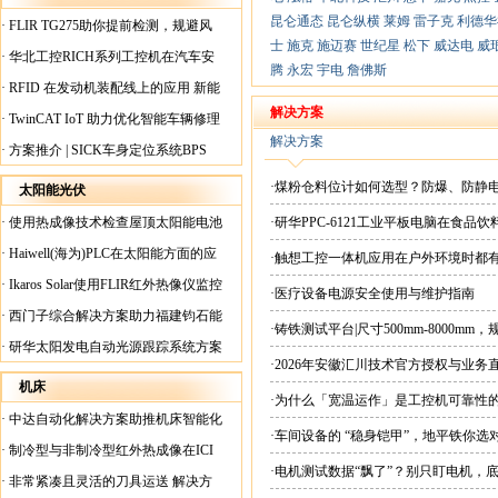
昆仑通态
昆仑纵横
莱姆
雷子克
利德华
·
FLIR TG275助你提前检测，规避风
士
施克
施迈赛
世纪星
松下
威达电
威
险！
·
华北工控RICH系列工控机在汽车安
腾
永宏
宇电
詹佛斯
全检测行业中的应用
·
RFID 在发动机装配线上的应用 新能
源汽车爆炸频发？
解决方案
·
TwinCAT IoT 助力优化智能车辆修理
解决方案
·
方案推介 | SICK车身定位系统BPS
·煤粉仓料位计如何选型？防爆、防静
太阳能光伏
·
使用热成像技术检查屋顶太阳能电池
·研华PPC-6121工业平板电脑在食
板
·
Haiwell(海为)PLC在太阳能方面的应
·触想工控一体机应用在户外环境时都
用
·
Ikaros Solar使用FLIR红外热像仪监控
·医疗设备电源安全使用与维护指南
已装太阳能电池板
·
西门子综合解决方案助力福建钧石能
·铸铁测试平台|尺寸500mm-8000mm
源飞速发展
·
研华太阳发电自动光源跟踪系统方案
·2026年安徽汇川技术官方授权与业务
现货直供平台
机床
·为什么「宽温运作」是工控机可靠性
·
中达自动化解决方案助推机床智能化
·车间设备的 “稳身铠甲”，地平铁你选
升级
·
制冷型与非制冷型红外热成像在ICI
·电机测试数据“飘了”？别只盯电机，
工厂内完美配合
·
非常紧凑且灵活的刀具运送 解决方