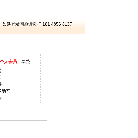
如遇登录问题请拨打 181 4856 8137
个人会员
，享受：
题
客
料
术动态
会