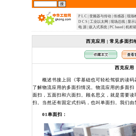
P L C
|
变频器与传动
|
传感器
|
现场
D C S
|
工业以太网
|
现场总线
|
显示
电 源
|
嵌入式系统
|
PC based
|
机柜
西克应用 | 常见多面
西克应用
概述书接上回《零基础也可轻松驾驭的读码器
了解物流应用的多面扫情况。物流应用的多面扫
面扫，五面扫和六面扫。顾名思义，就是需要读
扫。当然还有固定式扫码，也叫单面扫。我们由
01单面扫：