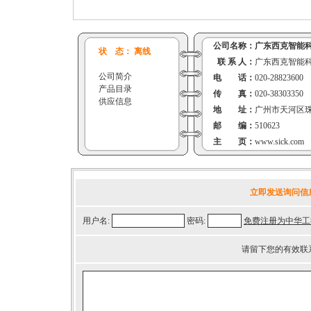
公司名称：
广东西克智能
状 态： 离线
联 系 人：
广东西克智能
公司简介
电 话：
020-28823600
产品目录
传 真：
020-38303350
供应信息
地 址：
广州市天河区珠
邮 编：
510623
主 页：
www.sick.com
立即发送询问信
用户名:
密码:
免费注册为中华工
请留下您的有效联