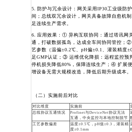
5. 防护与冗余设计：网关采用IP30工业级
间；总线双冗余设计，网关具备故障自愈机制
足连续生产需求。
6. 应用效果：① 异构互联协同：通过塔讯网
通，打破数据孤岛，达成全车间协同管控；②
艺参数（温偏±0.2℃、pH偏±0.1、灌装精度
足GMP认证；③ 运维优化降损：远程监控预
停机损失降低80%，保障连续生产；④ 扩展
增设备无需大规模改造，降低后期升级成本。
（二）实施前后对比
对比维度
实施前
总线协议互通情况
Profinet与DeviceNet协议无法
互通，中央监控与本地控制脱节
工艺参数偏差
温度
±0.5℃，pH值±0.3，灌装精
度±0.1mm