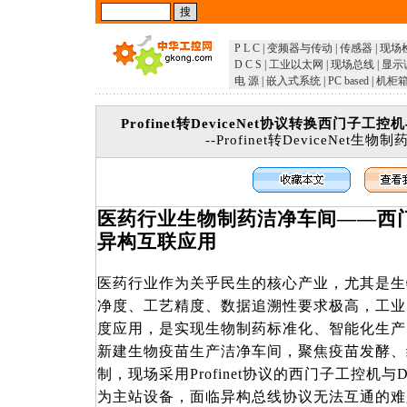
P L C
|
变频器与传动
|
传感器
|
现场
D C S
|
工业以太网
|
现场总线
|
显示
电 源
|
嵌入式系统
|
PC based
|
机柜
Profinet转DeviceNet协议转换西门子
--Profinet转DeviceNet
医药行业生物制药洁净车间
——西
异构互联应用
医药行业作为关乎民生的核心产业，尤其是生
净度、工艺精度、数据追溯性要求极高，工业
度应用，是实现生物制药标准化、智能化生产
新建生物疫苗生产洁净车间，聚焦疫苗发酵、
制，现场采用
Profinet协议的西门子工控机与D
为主站设备，面临异构总线协议无法互通的难题，塔讯