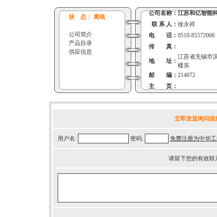
公司名称：
江苏和亿智能
状 态： 离线
联 系 人：
徐永祥
公司简介
电 话：
0510-85572000
产品目录
传 真：
供应信息
江苏省无锡市滨
地 址：
楼东
邮 编：
214072
主 页：
立即发送询问信
用户名:
密码:
免费注册为中华工
请留下您的有效联