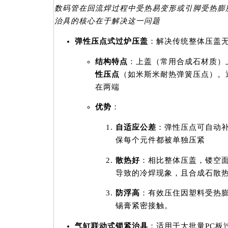
数码管在回流焊过程中受热易变形或引脚受热膨
治具的核心在于解决这一问题
弹性压点式过炉压盖
：解决传统整体压盖
结构特点
：上盖（常用合成石材质）
性压点
（如米斯米耐热弹簧压点）。
在两端
优势
：
自适应公差
：弹性压点可自动补
保每个元件都被单独压紧
散热好
：相比整体压盖，镂空
导致的冷焊现象，且合成石散
防浮高
：有效压住因塑料受热
锡膏紧密接触。
气缸联动式锁紧治具
：适用于大批量PC板