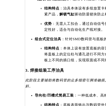
结构特点
：治具本体设有多组放置卡
紧产品，
解锁气缸
驱动防退锁块防止
优势
：无需人工扣合，通过自动信号
定性好，适合与自动化生产线对接。
组合式定位治具
：针对SMD数码管与底板
结构特点
：本体上设有放置底板的容
将盖板上的定位柱与通孔进行不同方
板上不同的插口组，实现双面或不同
3. 焊接组装工序治具
此阶段主要辅助将数码管的众多细密引脚准确插
斜。
导向柱/凹槽式简易工装
：一种低成本、高
结构特点
：底板表面铣出与数码管外