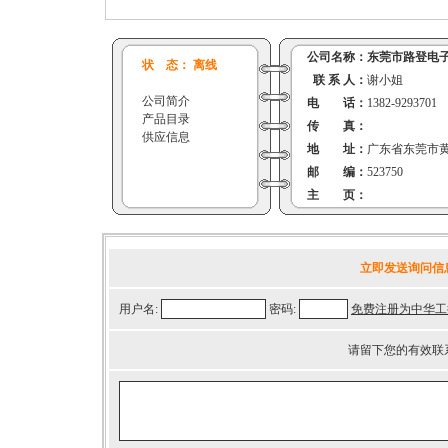
公司名称：
东莞市路登电
状 态： 离线
联 系 人：
谢小姐
公司简介
电 话：
1382-9293701
产品目录
传 真：
供应信息
地 址：
广东省东莞市黄
邮 编：
523750
主 页：
立即发送询问信
用户名:
密码:
免费注册为中华工
请留下您的有效联