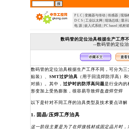
P L C
|
变频器与传动
|
传感器
|
现场
D C S
|
工业以太网
|
现场总线
|
显示
电 源
|
嵌入式系统
|
PC based
|
机柜
数码管的定位治具根据生产工序
--数码管的定位
数码管的定位治具根据生产工序不同，可分为三
贴装）、
SMT过炉治具
（用于回流焊防浮高）和
对插）。其中，
过炉时的防浮高问题
是行业内的
形变加上受热膨胀，很容易导致焊盘虚焊空焊
以下是针对不同工序的治具类型及技术要点详解
1. 固晶/压焊工序治具
这一阶段主要是为了在焊接线材或固定晶片时，