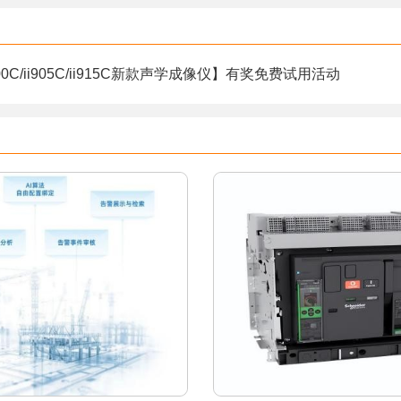
00C/ii905C/ii915C新款声学成像仪】有奖免费试用活动