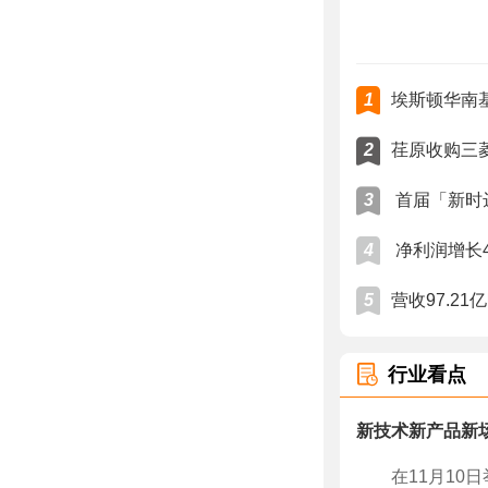
1
埃斯顿华南
2
荏原收购三
3
首届「新时
4
净利润增长4
5
营收97.2
行业看点
新技术新产品新
在11月1