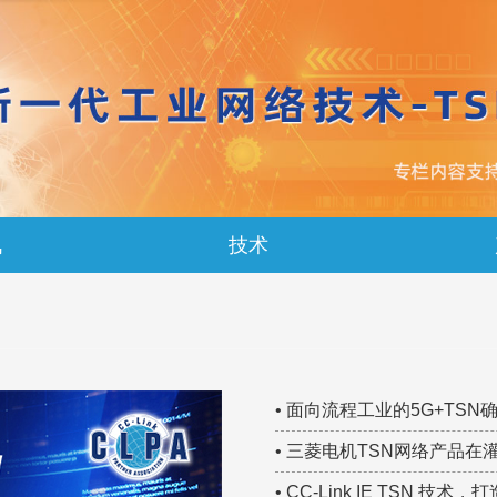
讯
技术
• 面向流程工业的5G+T
研究院 TSN技术大赛集锦
• 三菱电机TSN网络产品在
• CC-Link IE TSN 技