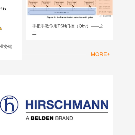
手把手教你用TSN门控（Qbv）——之
二
的业务端
MORE+