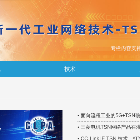
讯
技术
• 面向流程工业的5G+T
研究院 TSN技术大赛集锦
• 三菱电机TSN网络产品在
• CC-Link IE TSN 技