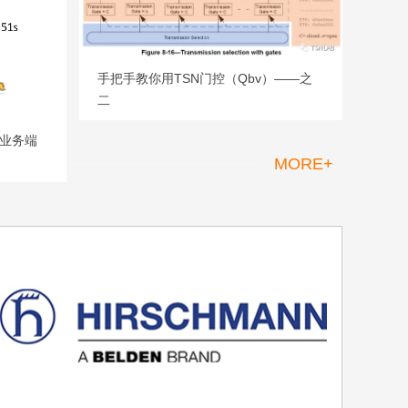
手把手教你用TSN门控（Qbv）——之
二
的业务端
MORE+