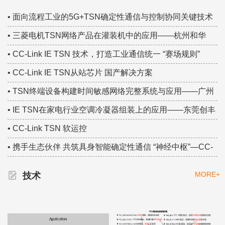
TSN技术创新案例！
• 面向流程工业的5G+TSN确定性通信与控制协同关键技术
研究——中国移动集团研究院 TSN技术大赛集锦
• 三菱电机TSN网络产品在灌装机中的应用——杭州和华
TSN技术大赛集锦
• CC-Link IE TSN 技术，打造工业通信统一 “赛场规则”
• CC-Link IE TSN从站芯片 国产解决方案
• TSN终端设备构建时间敏感网络完整系统与应用——广州
虹科 TSN技术大赛集锦
• IE TSN在家电行业空调冷凝器组装上的应用——东莞创丰
TSN技术大赛集锦
• CC-Link TSN 软运控
• 携手生态伙伴 共筑具身智能确定性通信 “神经中枢”—CC-
Link IE TSN
MORE+
技术