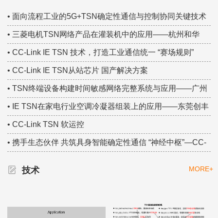
TSN技术创新案例！
• 面向流程工业的5G+TSN确定性通信与控制协同关键技术
研究——中国移动集团研究院 TSN技术大赛集锦
• 三菱电机TSN网络产品在灌装机中的应用——杭州和华
TSN技术大赛集锦
• CC-Link IE TSN 技术，打造工业通信统一 “赛场规则”
• CC-Link IE TSN从站芯片 国产解决方案
• TSN终端设备构建时间敏感网络完整系统与应用——广州
虹科 TSN技术大赛集锦
• IE TSN在家电行业空调冷凝器组装上的应用——东莞创丰
TSN技术大赛集锦
• CC-Link TSN 软运控
• 携手生态伙伴 共筑具身智能确定性通信 “神经中枢”—CC-
Link IE TSN
MORE+
技术