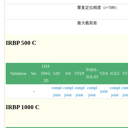
重复定位精度（r=500）
最大载荷差
IRBP 500 C
DXF
PARA-
Validation
Ver.
DWG
SAT
SW
STEP
VDA
IGES
ST
SOLID
2D
compl
compl
compl
compl
compl
com
-
joint
joint
joint
joint
joint
joint
joi
IRBP 1000 C