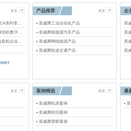
产品推荐
企
更多
更多
一文读懂 | 威扬VCA系列变频小型机房精密空调解决方案
▪ 英威腾工业自动化产品
英威
一文读懂双螺旋横切机数字化转型重点
▪ 英威腾新能源汽车产品
英威
英威腾PLC助力包装机企业拥有国产“大脑”
▪ 英威腾网络能源产品
英威
▪ 英威腾轨道交通产品
英威
案例精选
最
更多
更多
▪ 英威腾机床案例
▪ 
▪ 英威腾纺织案例
▪ 英威腾塑胶案例