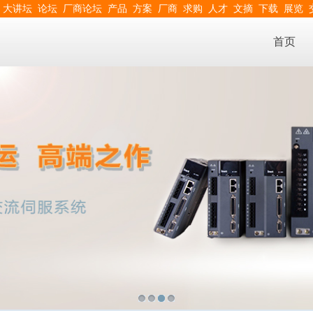
大讲坛
论坛
厂商论坛
产品
方案
厂商
求购
人才
文摘
下载
展览
首页
1
2
3
4