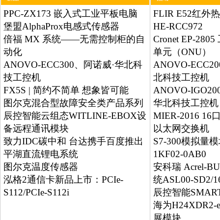
PPC-ZX173 嵌入式工业平板电脑
FLIR E52红外
堡盟AlphaProx电感式传感器
HE-RCC972
倍福 MX 系统——无需控制柜的自
Cronet EP-2
动化
单元（ONU）
ANOVO-ECC300、阿诺威·华北科
ANOVO-ECC20
技工控机
北科技工控机
FX5S | 简约不简单 想象皆可能
ANOVO-IGO20
图尔克混合型故障安全类产品系列
华北科技工控机
辰控智能云组态WITLINE-EBOX设
MIER-2016
备远程通讯模块
以太网交换机
致力IDC碳中和 台达携手百度推出
S7-300模拟量模块
平湖直流锂电系统
1KF02-0AB0
图尔克温度传感器
安科瑞 Acrel
泓格2通信卡新品上市：PCIe-
统ASL00-SD2/1
S112/PCIe-S112i
辰控智能SMART 
海为H24XDR
展模块