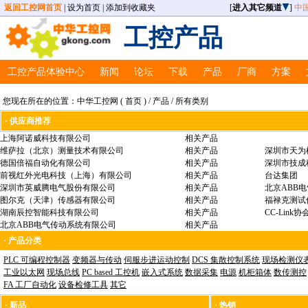
返回工控网首页
|
设为首页
|
添加到收藏夹
[
进入其它频道
]
中
工控产品
工控产品体验中心
新闻
论坛
下载
产品
厂商
方案
您现在所在的位置：中华工控网 ( 首页 ) / 产品 / 所有类别
· 供应商推荐
上海阿诺威科技有限公司
相关产品
维萨拉（北京）测量技术有限公司
相关产品
深圳市天为
德国倍福自动化有限公司
相关产品
深圳市技成
前视红外光电科技（上海）有限公司
相关产品
台达集团
深圳市英威腾电气股份有限公司
相关产品
北京ABB
图尔克（天津）传感器有限公司
相关产品
福禄克测试
湖南辰控智能科技有限公司
相关产品
CC-Link协
北京ABB电气传动系统有限公司
相关产品
· 产品分类
PLC 可编程控制器
变频器与传动
伺服步进运动控制
DCS 集散控制系统
现场检测仪
工业以太网
现场总线
PC based 工控机
嵌入式系统
数据采集
电源
机柜箱体
数传测控
FA 工厂自动化
设备检修工具
其它
· 新品
· 热销