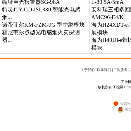
编址声光报警器SG-98A
L-80 5A/5mA
特灵JTY-GD-ISL380 智能光电感
安科瑞三相多回
烟...
AMC96-E4/K
诺帝菲尔KM-FZM-9G 型中继模块
海为H24XDT
霍尼韦尔点型光电感烟火灾探测
展模块
器...
海为H40DI-
模块
关于我们
|
联系我们
|
广告服务
|
工控网客
版权所有 工控网 Copyright
经营许可
粤公