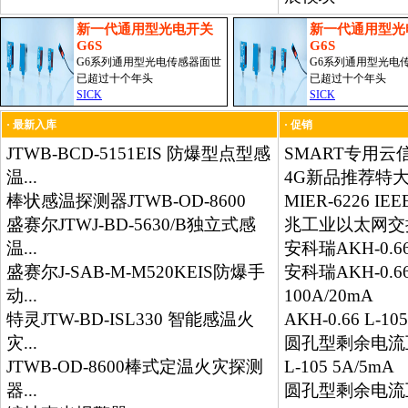
新一代通用型光电开关
新一代通用型光
G6S
G6S
G6系列通用型光电传感器面世
G6系列通用型光电
已超过十个年头
已超过十个年头
SICK
SICK
· 最新入库
· 促销
JTWB-BCD-5151EIS 防爆型点型感
SMART专用云
温...
4G新品推荐特
棒状感温探测器JTWB-OD-8600
MIER-6226 IE
盛赛尔JTWJ-BD-5630/B独立式感
兆工业以太网交
温...
安科瑞AKH-0.66 
盛赛尔J-SAB-M-M520KEIS防爆手
安科瑞AKH-0.66 
动...
100A/20mA
特灵JTW-BD-ISL330 智能感温火
AKH-0.66 L-10
灾...
圆孔型剩余电流互
JTWB-OD-8600棒式定温火灾探测
L-105 5A/5mA
器...
圆孔型剩余电流互