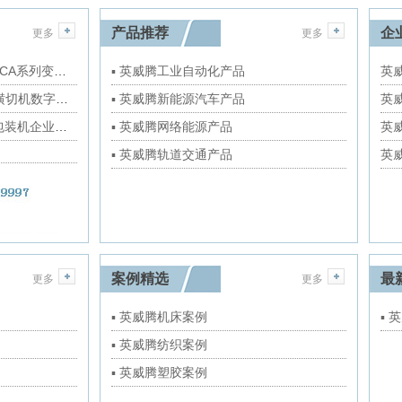
产品推荐
企
更多
更多
一文读懂 | 威扬VCA系列变频小型机房精密空调解决方案
▪ 英威腾工业自动化产品
英威
一文读懂双螺旋横切机数字化转型重点
▪ 英威腾新能源汽车产品
英威
英威腾PLC助力包装机企业拥有国产“大脑”
▪ 英威腾网络能源产品
英威
▪ 英威腾轨道交通产品
英威
案例精选
最
更多
更多
▪ 英威腾机床案例
▪ 
▪ 英威腾纺织案例
▪ 英威腾塑胶案例