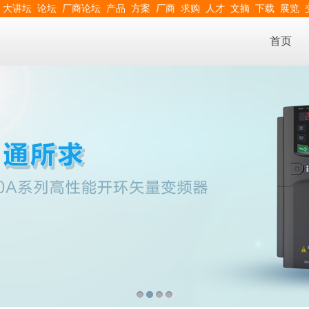
大讲坛
论坛
厂商论坛
产品
方案
厂商
求购
人才
文摘
下载
展览
首页
1
2
3
4