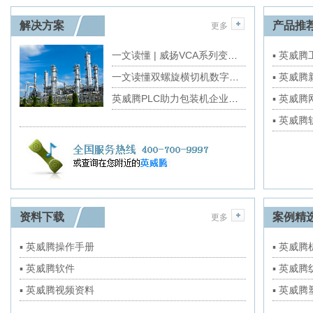
解决方案
产品推
更多
一文读懂 | 威扬VCA系列变频小型机房精密空调解决方案
▪ 英威
一文读懂双螺旋横切机数字化转型重点
▪ 英威
英威腾PLC助力包装机企业拥有国产“大脑”
▪ 英威
▪ 英威
资料下载
案例精
更多
▪ 英威腾操作手册
▪ 英威
▪ 英威腾软件
▪ 英威
▪ 英威腾视频资料
▪ 英威