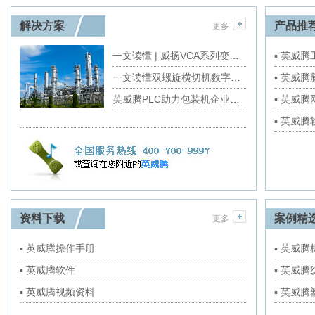
解决方案
产品推
更多
一文读懂 | 威扬VCA系列变频小型机房精密空调解决方案
▪ 英威
一文读懂双螺旋横切机数字化转型重点
▪ 英威
英威腾PLC助力包装机企业拥有国产“大脑”
▪ 英威
▪ 英威
资料下载
案例精
更多
▪ 英威腾操作手册
▪ 英威
▪ 英威腾软件
▪ 英威
▪ 英威腾视频资料
▪ 英威