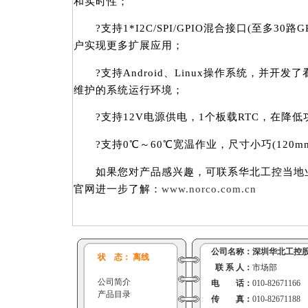
和实时性；
?支持1*I2C/SPI/GPIO混合接口(至多30路G
户实现更多扩展应用；
?支持Android、Linux操作系统，并开
维护的系统运行环境；
?支持12V电源供电，1个板载RTC，在降低
?支持0℃～60℃宽温作业，尺寸小巧(120mm 
如果您对产品感兴趣，可联系华北工控当地业
官网进一步了解：
www.norco.com.cn
公司名称：
深圳华北工控
状 态： 离线
联 系 人：
市场部
公司简介
电 话：
010-82671166
产品目录
传 真：
010-82671188