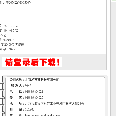
阻 大于20MΩ@DC500V
数：
-25 - +70 ℃
-40 - +85 ℃
50g
 EN50178
度 20-90% 无凝露
合UL94-V0
公司名称：
北京柏艾斯科技有限公司
联 系 人：
张楷
电 话：
010-89494921
传 真：
010-89494925
地 址：
北京市顺义区林河工业开发区林河大街28号
邮 编：
101300
主 页：
http://www.passiontek.com.cn