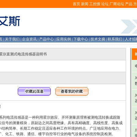
首页
新闻
工控搜
论坛
厂商论坛
产品
方
页
|
关于我们
|
企业资讯
|
产品中心
|
应用实例
|
下载中心
|
技术文摘
|
联系我们
|
人才招
C21霍尔直测式电流传感器说明书
绍
C21系列电流传感器是一种利用霍尔效应、开环测量原理将被测电流转换成跟随
压信号的测量模块，原副边之间高度绝缘。具有高精确度、高线性度、高集成
小结构简单、长期工作稳定且适应各种工作环境的特点。广泛地应用在电力、
矿、化工、铁路、通信、楼宇自控等行业的电气设备的系统控制及检测。