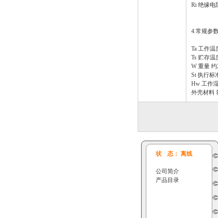
Ri 绝缘电
4.常规参
Ta 工作温度 
Ts 贮存温度 
W 重量 约2
St 执行标准
Hw 工作湿
外壳材料 符
状 态： 离线
公司简介
产品目录