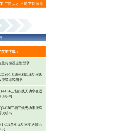
案
厂商
人才
文摘
下载
展览
聘
柏艾斯下载：
电量传感器选型型录
JCOSΦ1-C56三相四线功率因
数变送器说明书
JQ4-C56三相四线无功率变送
器说明书
JQ3-C56三相三线无功率变送
器说明书
JP1-C52单相无功率变送器说
明书