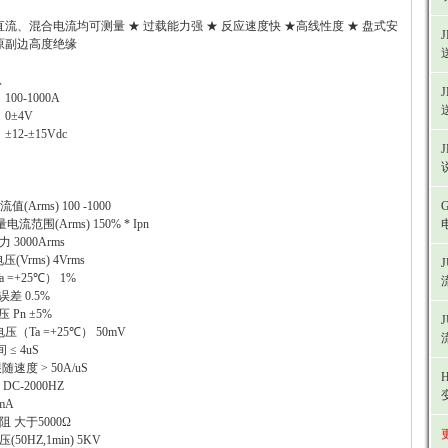
流、混合电流均可测量 ★ 过载能力强 ★ 反应速度快 ★高线性度 ★ 盘式安
副边高度绝缘
息
00-1000A
0±4V
12-±15Vdc
值(Arms) 100 -1000
电流范围(Arms) 150% * Ipn
力 3000Arms
压(Vrms) 4Vrms
 =+25℃） 1%
误差 0.5%
 Pn ±5%
电压（Ta =+25℃） 50mV
 ≤ 4uS
dt跟随速度 > 50A/uS
DC-2000HZ
0mA
阻 大于5000Ω
(50HZ,1min) 5KV