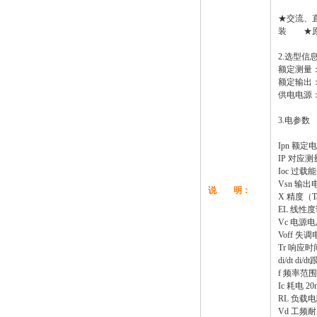
★交流、直
装 ★原
2.选型信
额定测量：1
额定输出：
供电电源：±
3.电参数
Ipn 额定电流
IP 对应测量
Ioc 过载能
Vsn 输出电
说 明：
X 精度（Ta
EL 线性度
Vc 电源电压
Voff 失调
Tr 响应时间
di/dt di/
f 频率范围 
Ic 耗电 2
RL 负载电
Vd 工频耐压