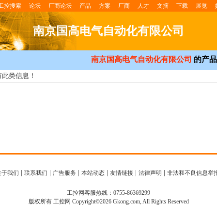
工控搜索
论坛
厂商论坛
产品
方案
厂商
人才
文摘
下载
展览
南京国高电气自动化有限公司
南京国高电气自动化有限公司
的产品
有此类信息！
|
|
|
|
|
|
关于我们
联系我们
广告服务
本站动态
友情链接
法律声明
非法和不良信息举
工控网客服热线：0755-86369299
版权所有 工控网 Copyright©2026 Gkong.com, All Rights Reserved