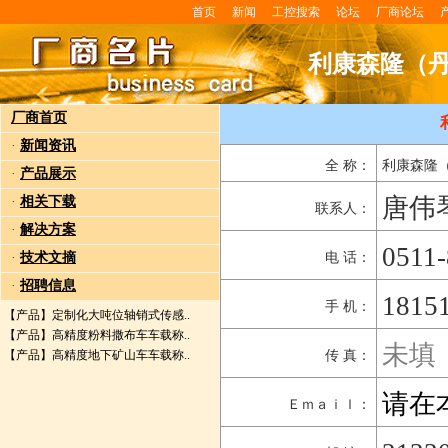
首页
新闻
工控搜索
论坛
厂商论坛
利康森隆（
厂商首页
·
新闻资讯
全 称：
利康森隆
·
产品展示
唐伟
·
相关下载
联系人：
·
解决方案
0511
·
技术文摘
电 话：
·
招聘信息
1815
手 机：
【产品】
定制化大吨位轴销式传感..
【产品】
高精度粉料撒布车车载称..
未填
【产品】
高精度地下矿山车车载称..
传 真：
请在
Ｅｍａｉｌ：