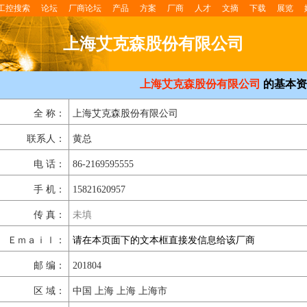
工控搜索
论坛
厂商论坛
产品
方案
厂商
人才
文摘
下载
展览
上海艾克森股份有限公司
上海艾克森股份有限公司
的基本资
全 称：
上海艾克森股份有限公司
联系人：
黄总
电 话：
86-2169595555
手 机：
15821620957
传 真：
未填
Ｅｍａｉｌ：
请在本页面下的文本框直接发信息给该厂商
邮 编：
201804
区 域：
中国 上海 上海 上海市