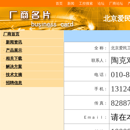
首页
新闻
工控搜索
论坛
厂商论坛
北京爱
厂商首页
·
新闻资讯
全 称：
北京爱民
·
产品展示
陶克
·
相关下载
联系人：
·
解决方案
010-
·
技术文摘
电 话：
·
招聘信息
1312
手 机：
8288
传 真：
请在
Ｅｍａｉｌ：