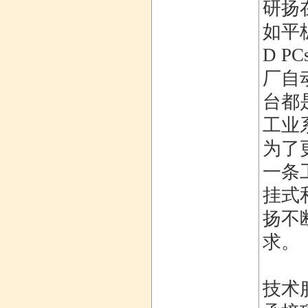
研扬
如平
D 
厂自
台都
工业
为了
一条
挂式
扬不
求。
技术