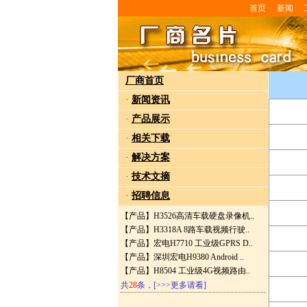
首页
新闻
厂商首页
·
新闻资讯
·
产品展示
·
相关下载
·
解决方案
·
技术文摘
·
招聘信息
【产品】
H3526高清车载硬盘录像机..
【产品】
H3318A 8路车载视频行驶..
【产品】
宏电H7710 工业级GPRS D..
【产品】
深圳宏电H9380 Android ..
【产品】
H8504 工业级4G视频路由..
共
28
条，
[>>>更多请看]