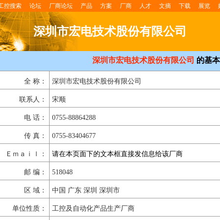
工控搜索
论坛
厂商论坛
产品
方案
厂商
人才
文摘
下载
展览
深圳市宏电技术股份有限公司
深圳市宏电技术股份有限公司
的基本
全 称：
深圳市宏电技术股份有限公司
联系人：
宋顺
电 话：
0755-88864288
传 真：
0755-83404677
Ｅｍａｉｌ：
请在本页面下的文本框直接发信息给该厂商
邮 编：
518048
区 域：
中国 广东 深圳 深圳市
单位性质：
工控及自动化产品生产厂商