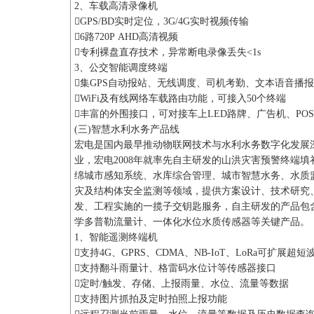
2、车载高清录像机
GPS/BD实时定位，3G/4G实时视频传输
6路720P AHD高清视频
专利裸盘直存技术，异常断电录像丢失<1s
3、公交智能调度终端
集GPS自动报站、无线调度、司机考勤、文本语音播
WiFi及有线网络车载路由功能，可接入50个终端
丰富的外围接口，可对接车上LED路牌、广告机、PO
(三)智慧水利水务产品线
宏电是国内最早推动物联网技术与水利水务数字化发展
业，宏电2008年就率先自主研发的山洪灾害预警终端
绵城市感知系统、水库综合管理、城市智慧水务、水质
灾及结构体安全监测等领域，提供方案设计、技术研究
发、工程实施的一揽子交钥匙服务，自主研发的产品包
学多普勒流量计、一体化水位水质传感器等关键产品。
1、智能遥测终端机
支持4G、GPRS、CDMA、NB-IoT、LoRa可扩展
支持翻斗雨量计、格雷码水位计等传感器接口
定时/触发、存储、上报雨量、水位、流量等数据
支持图片抓拍及定时拍照上报功能