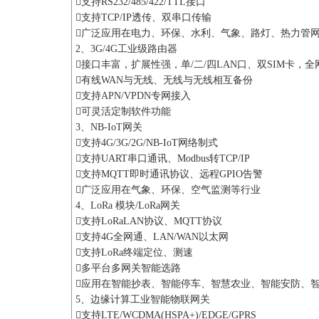
支持RS232/485/422/TTL接口
支持TCP/IP透传、双串口传输
广泛应用在电力、环保、水利、气象、路灯、热力管
2、3G/4G工业级路由器
接口丰富，扩展性强，单/二/四LAN口、双SIM卡，全
有线WAN与无线、无线与无线相互备份
支持APN/VPDN专网接入
可灵活定制软件功能
3、NB-IoT网关
支持4G/3G/2G/NB-IoT网络制式
支持UART串口通讯、Modbus转TCP/IP
支持MQTT即时通讯协议、远程GPIO告警
广泛应用在气象、环保、空气监测等行业
4、LoRa 模块/LoRa网关
支持LoRaLAN协议、MQTT协议
支持4G全网通、LAN/WAN以太网
支持LoRa终端定位、测速
多平台多网关智能选路
应用在智能抄表、智能停车、智慧农业、智能安防、
5、边缘计算工业智能物联网关
支持LTE/WCDMA(HSPA+)/EDGE/GPRS