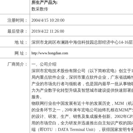
所生产产品为:
数采数传
注册时间：
2004/4/15 10:20:00
最后登录：
2019/4/22 11:26:00
地 址：
深圳市龙岗区布澜路中海信科技园总部经济中心14-16层
网 址：
http://www.hongdian.com
厂商简介：
一、公司介绍
深圳市宏电技术股份有限公司（以下简称宏电）创立于1
局内重点软件企业，深圳市重点软件企业，广东省战略
产业的市场先行者与领航者，也是国内最早一批从事物
力为产业数字化转型升级及智慧城市建设提供快速部署
服务。
物联网行业在中国发展有近十年的发展历史，M2M（
的业务环节之一，20年来年宏电公司始终扎根在M2M
的设计、研发、生产、销售及集成服务创新。2002年G
用的市场空白，全力研发并迅速推出自主知识产权的国内
端（即DTU ：DATA Terminal Unit），获得国