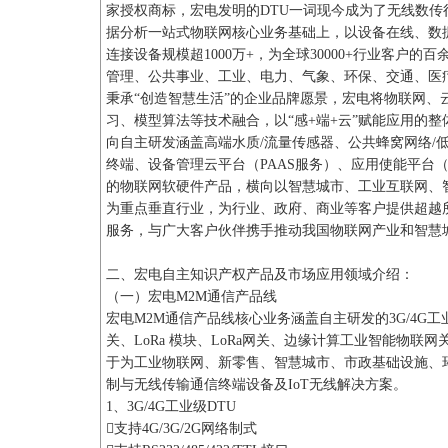
家授权商标，宏电发明的DTU一词现今成为了无线数
据分析一站式物联网核心业务基础上，以设备在线、数
连接设备规模超1000万+，为全球30000+行业客户
管理、公共事业、工业、电力、气象、环保、交通、医
秉承“创造智慧生活”的企业品牌愿景，宏电将物联网、
习、模型算法等技术融合，以“感+端+云”赋能应用的
向自主研发涵盖高端水质/流量传感器、公共蜂窝网络/
终端、设备管理云平台（PAAS服务）、应用使能平台（
的物联网软硬件产品，横向以智慧城市、工业互联网、
为重点垂直行业，为行业、政府、商业等客户提供超越
服务，与广大客户伙伴携手推动我国物联网产业和智慧
二、宏电自主知识产权产品及市场应用领域介绍：
（一）宏电M2M通信产品线
宏电M2M通信产品线核心业务涵盖自主研发的3G/4G工业级
关、LoRa 模块、LoRa网关、边缘计算工业智能物
于为工业物联网、新零售、智慧城市、市政基础设施、
制与无线传输通信终端设备及IoT无线解决方案。
1、3G/4G工业级DTU
支持4G/3G/2G网络制式