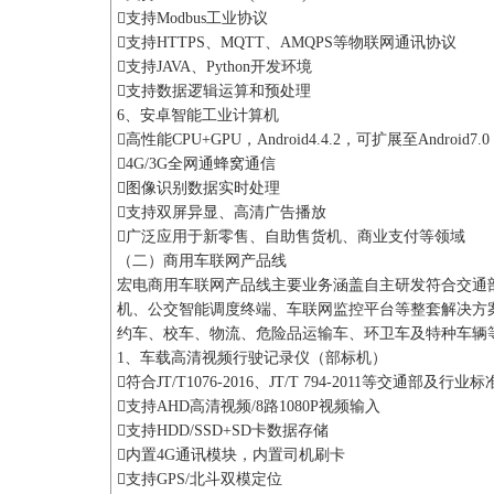
支持Modbus工业协议
支持HTTPS、MQTT、AMQPS等物联网通讯协议
支持JAVA、Python开发环境
支持数据逻辑运算和预处理
6、安卓智能工业计算机
高性能CPU+GPU，Android4.4.2，可扩展至Android7.0
4G/3G全网通蜂窝通信
图像识别数据实时处理
支持双屏异显、高清广告播放
广泛应用于新零售、自助售货机、商业支付等领域
（二）商用车联网产品线
宏电商用车联网产品线主要业务涵盖自主研发符合交通
机、公交智能调度终端、车联网监控平台等整套解决方
约车、校车、物流、危险品运输车、环卫车及特种车辆
1、车载高清视频行驶记录仪（部标机）
符合JT/T1076-2016、JT/T 794-2011等交通部及行业标
支持AHD高清视频/8路1080P视频输入
支持HDD/SSD+SD卡数据存储
内置4G通讯模块，内置司机刷卡
支持GPS/北斗双模定位