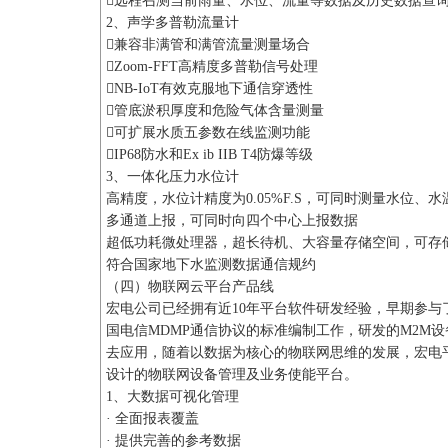
远程召测当前雨量、水位、流量等数据及历史数据查
2、声学多普勒流量计
兼容非满管和满管流量测量场合
Zoom-FFT高精度多普勒信号处理
NB-IoT有效克服地下通信穿透性
管底淤积厚度和危险气体含量测量
可扩展水质五参数在线监测功能
IP68防水和Ex ib IIB T4防爆等级
3、一体化压力水位计
高精度，水位计精度为0.05%F.S，可同时测量水位、水
多通道上报，可同时向四个中心上报数据
超低功耗微处理器，超长待机、大容量存储空间，可存储
符合国家地下水监测数据通信规约
（四）物联网云平台产品线
宏电公司已经拥有近10年平台软件研发经验，早期参与
国电信MDMP通信协议的标准编制工作，研发的M2M
去应用，随着以数据为核心的物联网思维的发展，宏电
设计的物联网设备管理及业务使能平台。
1、大数据可视化管理
· 全面报表覆盖
· 提供完善的参考数据