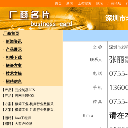
首页
新闻
工控搜索
论坛
厂商论坛
深圳市
厂商首页
·
新闻资讯
全 称：
深圳市老
·
产品展示
张丽
·
相关下载
联系人：
·
解决方案
0755
·
技术文摘
电 话：
·
招聘信息
1360
手 机：
【产品】
云控制器ECS
【产品】
云网关EBOX
0755
传 真：
【方案】
极简工业-机床行业数据采..
【方案】
极简工业-注塑行业数据采..
请在
Ｅｍａｉｌ：
【招聘】
Java工程师
【招聘】
大客户经理