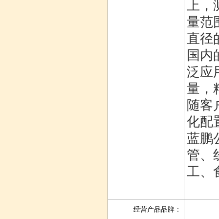
上，测
量范
直径
国内
泛应
量，
随客
化配
蓝鹏
管、
工、
经营产品品牌
：