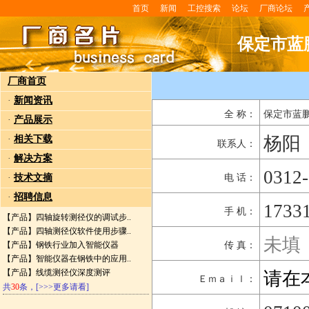
首页
新闻
工控搜索
论坛
厂商论坛
保定市蓝
厂商首页
·
新闻资讯
全 称：
保定市蓝
·
产品展示
杨阳
·
相关下载
联系人：
·
解决方案
0312
·
技术文摘
电 话：
·
招聘信息
1733
手 机：
【产品】
四轴旋转测径仪的调试步..
【产品】
四轴测径仪软件使用步骤..
未填
【产品】
钢铁行业加入智能仪器
传 真：
【产品】
智能仪器在钢铁中的应用..
【产品】
线缆测径仪深度测评
请在
Ｅｍａｉｌ：
共
30
条，
[>>>更多请看]