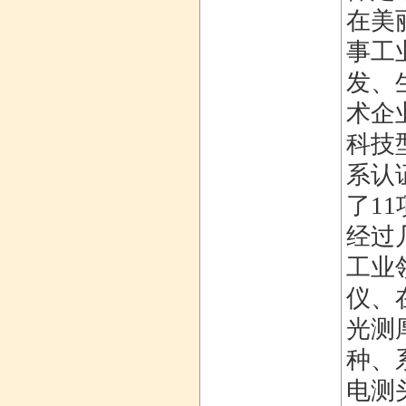
在美
事工
发、
术企
科技
系认
了1
经过
工业
仪、
光测
种、
电测