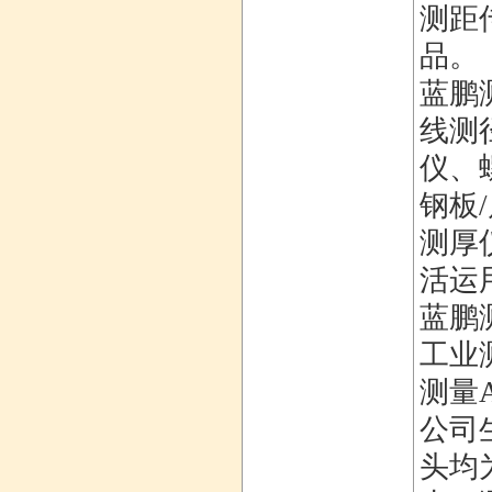
测距
品。
蓝鹏
线测
仪、
钢板
测厚
活运
蓝鹏
工业
测量
公司
头均