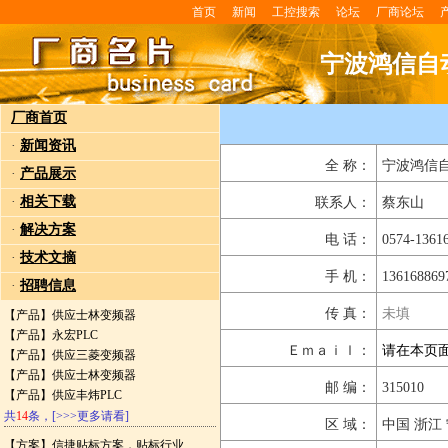
首页
新闻
工控搜索
论坛
厂商论坛
宁波鸿信自
厂商首页
·
新闻资讯
全 称：
宁波鸿信
·
产品展示
·
相关下载
联系人：
蔡东山
·
解决方案
电 话：
0574-1361
·
技术文摘
手 机：
136168869
·
招聘信息
传 真：
未填
【产品】
供应士林变频器
【产品】
永宏PLC
Ｅｍａｉｌ：
请在本页
【产品】
供应三菱变频器
【产品】
供应士林变频器
邮 编：
315010
【产品】
供应丰炜PLC
共
14
条，
[>>>更多请看]
区 域：
中国 浙江
【方案】
信捷贴标方案，贴标行业..