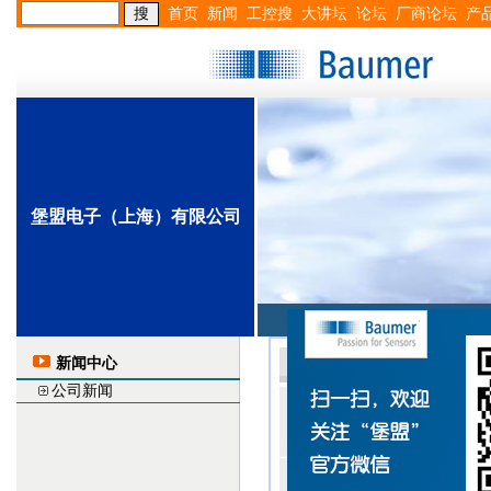
首页
新闻
工控搜
大讲坛
论坛
厂商论坛
产
堡盟电子（上海）有限公司
首页
公司介绍
堡盟电子新闻
新闻中心
公司新闻
■
技术简讯 | 关
(2023/12/7 16:21:
■
期待共“盟”机遇