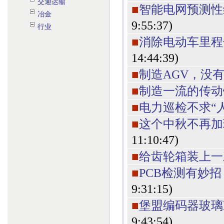
交通运输
■
智能电网预测性维
冶金
9:55:37)
行业
■
消除电动车里程
14:44:39)
■
制造AGV，没
■
制造一流的传动
■
电力巡检不求“
■
这个中秋不再加
11:10:47)
■
给齿轮箱装上一
■
PCB检测有妙招
9:31:15)
■
堡盟编码器玻璃
9:43:54)