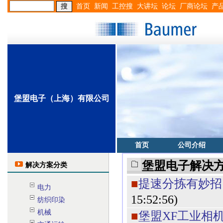
首页
新闻
工控搜
大讲坛
论坛
厂商论坛
产
堡盟电子（上海）有限公司
首页
公司介绍
堡盟电子解决
解决方案分类
■
提速分拣有妙招
电力
15:52:56)
纺织印染
机械
■
堡盟XF工业相