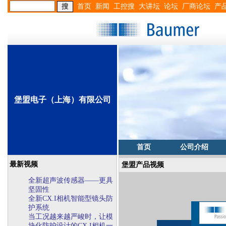
首页
新闻
工控搜
大讲坛
论坛
厂商论坛
产
堡盟电子（上海）有限公司
首页
公司介绍
最新视频
堡盟产品视频
全新超声波传感器——更具
坚固性
全新CX.I相机智能型镜头防
护系统
当工况越来越严峻时，让模
块化防护设计的CX.I相机一