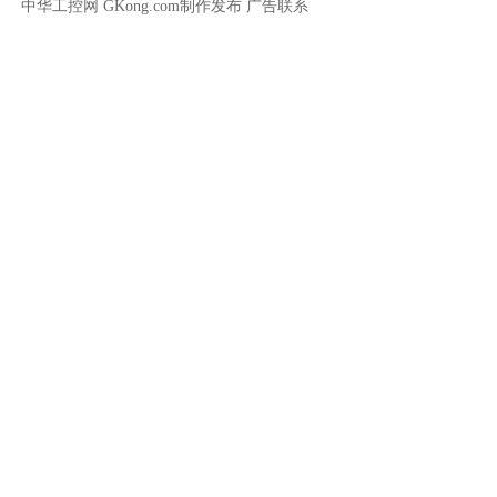
中华工控网 GKong.com制作发布
广告联系