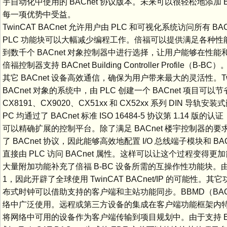
宇自动化中使用的 BACnet 协议版本。未来可以很轻松地添加
每一项优势中受益。
TwinCAT BACnet 允许用户由 PLC 和可视化系统访问所
PLC 功能块可以大幅减少编程工作。倍福可以提供满足各种
到数千个 BACnet 对象控制器中进行选择，让用户能够在
倍福控制器支持 BACnet Building Controller Profi
其它 BACnet 设备高效通信，确保为用户带来最大的灵活性。Twi
BACnet 对象的系统中，由 PLC 创建一个 BACnet 项
CX8191、CX9020、CX51xx 和 CX52xx 系列 DIN 
PC 均通过了 BACnet 标准 ISO 16484-5 协议第 1
可以精确扩展的控制平台。除了满足 BACnet 楼宇控制器的要求之外
了 BACnet 协议，因此能够高效地配置 I/O 总线端子模块和 B
直接由 PLC 访问 BACnet 属性。这样可以让这个过程变得
大量附加功能补充了倍福 B-BC 设备所需的互操作性功能块。由于它们支持 U
1，因此开辟了全球使用 TwinCAT BACnet/IP 的可能性
布式时钟可以借助支持的客户端和主站功能同步。BBMD（BACnet
络中广泛使用。远程或第三方设备的集成在客户端功能框架内特别
将网络中可用的设备作为客户端传输到项目规划中。由于支持 