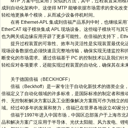
MTP 方案中也采用了类似的方法，其中，过程装置采用模
成到自动化架构中。这使得 MTP 能够依据市场需求的变化
轻松地更换单个模块，从而减少设备停机时间。
在将 Ethernet-APL 集成到倍福产品系列中时，也继
EtherCAT 端子模块集成 APL 现场设备。这些端子模
也为网关或边缘应用开辟了更多可能性。在倍福的支持下，Etherne
提升过程装置的可靠性、效率与灵活性是实现装置最优化运
现场设备数据也必须快速且完整地传输，确保实现无缝监控和
断变化的市场需求。通过倍福基于 PC 的控制技术以及我们针对 NO
轻松应对各项要求，还能实现过程装置的自动化，确保其在未来
关于德国倍福（BECKHOFF）
倍福（Beckhoff）是一家专注于自动化新技术的德资企业
倍福定义了自动化领域的许多标准，是国际标准的制定者和推动者
件、无控制柜解决方案以及工业图像解决方案既可作为独立的
域。经过40多年的发展和努力，倍福已在世界各地设立40家分
倍福于1997年进入中国市场，中国区总部落户于上海市北高
品和解决方案广泛应用于半导体、光伏太阳能、风力发电、锂