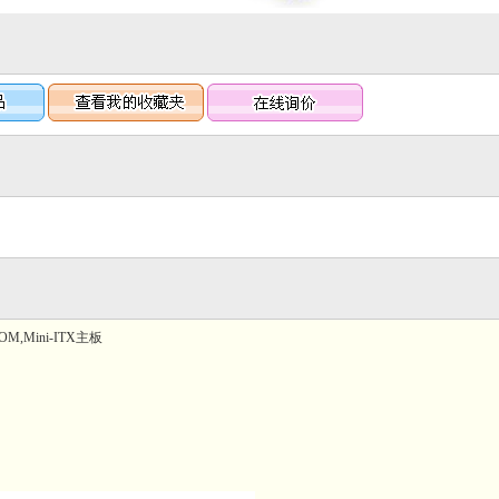
*COM,Mini-ITX主板