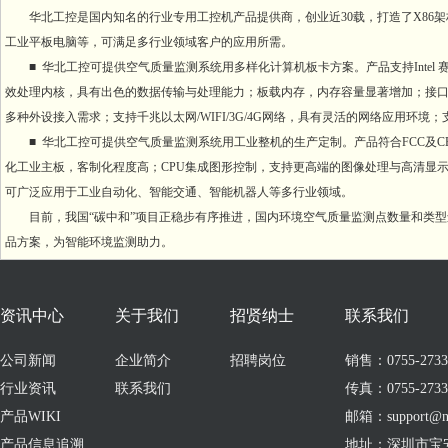
华北工控是国内知名的行业专用工控机产品提供商，创业近30载，打造了X86
工业平板电脑等，可满足多行业领域客户的应用所需。
■ 华北工控可提供空气质量监测系统用多样化计算机板卡方案。产品支持Intel
效处理内核，具有出色的数据传输与处理能力；板载内存，内存容量显著增加；接口丰富，
多种外设接入需求；支持千兆以太网/WIFI/3G/4G网络，具有灵活的网络应用环境；支持
■ 华北工控可提供空气质量监测系统用工业整机的生产定制。产品符合FCC及
化工业主板，客制化程度高；CPU集成图形控制，支持更高端的图像处理与高清显示
可广泛应用于工业自动化、智能交通、智能机器人等多行业领域。
目前，我国“碳中和”项目正稳步有序推进，国内环境空气质量监测点数量和类
品方案，为智能环境监测助力。
资讯中心
关于我们
招贤纳士
联系我们
公司新闻
企业简介
招聘岗位
销售：0755-273309
行业资讯
联系我们
传真：0755-2733
产品WIKI
邮箱：support@no
产品信息追溯
地址：深圳市宝