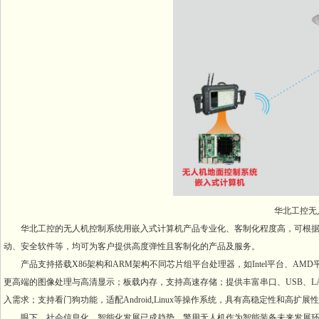
华北工控无
华北工控的无人机控制系统用嵌入式计算机产品专业化、客制化程度高，可根
动、安全软件等，均可为客户提供高度弹性且客制化的产品及服务。
产品支持搭载X86架构和ARM架构不同芯片组平台处理器，如Intel平台、AMD平台、
更高端的图像处理与高清显示；板载内存，支持高速存储；提供丰富串口、USB、LAN、GP
入需求；支持看门狗功能，适配Android,Linux等操作系统，具有高稳定性和高扩展
眼下，社会信息化、智能化发展已成趋势，警用无人机作为智能装备未来发展