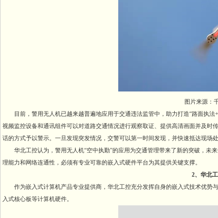
图片来源：
目前，警用无人机已越来越普遍地应用于交通违法监管中，助力打造“路面执法+
视频监控设备和通讯组件可以对道路交通情况进行观察取证、提供高清画面并及时
话的方式予以警示。一旦发现突发情况，交警可以第一时间发现，并快速抵达现场
华北工控认为，警用无人机“空中执勤”的应用为交通管理带来了新的突破，未
理能力和网络连通性，必须有专业可靠的嵌入式硬件平台为其提供关键支撑。
2、华北
作为嵌入式计算机产品专业提供商，华北工控充分发挥自身的嵌入式技术优势
入式核心板等计算机硬件。