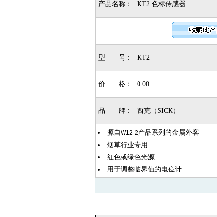
产品名称：
KT2 色标传感器
型 号：
KT2
价 格：
0.00
品 牌：
西克（SICK）
源自
产品系列的金属外客
W12-2
烟草行业专用
红色或绿色光源
用于调整临界值的电位计