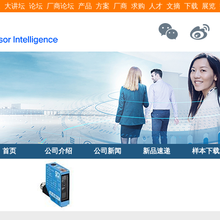
搜
大讲坛
论坛
厂商论坛
产品
方案
厂商
求购
人才
文摘
下载
展览
首页
公司介绍
公司新闻
新品速递
样本下载