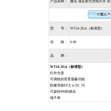
产品名称：
施克 漫反射式光电开关 背景遮
型 号：
WT24-2Exi（标准型）
价 格：
0.00
品 牌：
WT24-2Exi（标准型）
红外光源
可调校的背景遮蔽功能
防爆等级EEX ia IIC T6
可旋转900的插头
端子座