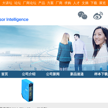
搜
大讲坛
论坛
厂商论坛
产品
方案
厂商
求购
人才
文摘
下载
展览
首页
公司介绍
公司新闻
新品速递
样本下载