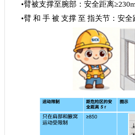
•臂被支撑至腕部：安全距离≥230m
•臂 和 手 被 支撑 至 指关节：安全距