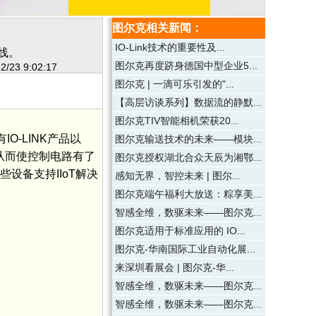
图尔克相关新闻：
IO-Link技术的重要性及...
线。
图尔克再度跻身德国中型企业5...
2/23 9:02:17
图尔克 | 一滴可乐引发的"...
【高层访谈系列】数据流的静默...
图尔克TIV智能相机荣获20...
O-LINK产品以
图尔克输送技术的未来——模块...
s，从而使控制电路有了
图尔克授权湖北合众天辰为湘鄂...
设备支持IIoT解决
感知无界，智控未来 | 图尔...
图尔克端午福利大放送：粽享美...
智感全维，数驱未来——图尔克...
图尔克适用于标准应用的 IO...
图尔克-华南国际工业自动化展...
来深圳看展会 | 图尔克-华...
智感全维，数驱未来——图尔克...
智感全维，数驱未来——图尔克...