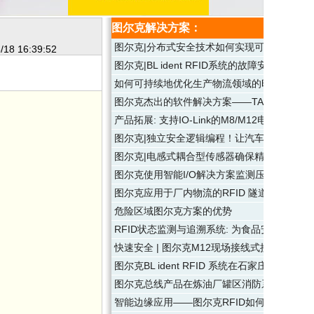
图尔克解决方案：
图尔克|分布式安全技术如何实现可持续生产？
/18 16:39:52
图尔克|BL ident RFID系统的故障安全识
如何可持续地优化生产物流领域的时间和成本
图尔克杰出的软件解决方案——TAS（ Turck Auto
产品拓展: 支持IO-Link的M8/M12电容传感器
图尔克|独立安全逻辑编程！让汽车产线自动
图尔克|电感式耦合型传感器确保精确送料
图尔克使用智能I/O解决方案监测压纸机
图尔克应用于厂内物流的RFID 隧道机解决方
危险区域图尔克方案的优势
RFID状态监测与追溯系统: 为食品安全护航
快速安全 | 图尔克M12现场接线式接插件
图尔克BL ident RFID 系统在石家庄白沙
图尔克总线产品在炼油厂罐区消防系统中的应
智能边缘应用——图尔克RFID如何让汽车制造