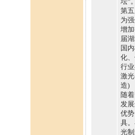
坛”
第五
为强
增加
届湖
国内
化、
行业
激光
造)
随着
发展
优势
具。
光制