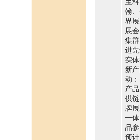
宝科
翰、
界展
展会
集群
进先
实体
新产
动：
产品
供链
牌展
一体
品参
预计