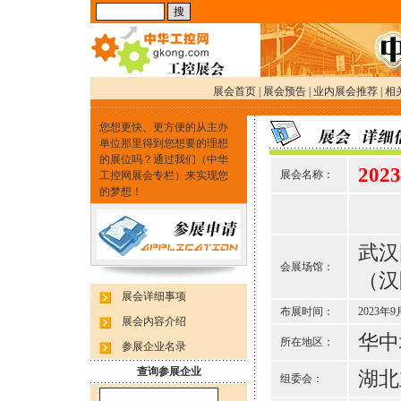
展会首页
|
展会预告
|
业内展会推荐
|
相
您想更快、更方便的从主办
单位那里得到您想要的理想
的展位吗？通过我们（中华
20
展会名称：
工控网展会专栏）来实现您
的梦想！
武汉
会展场馆：
（汉
展会详细事项
布展时间：
2023年9
展会内容介绍
华中
所在地区：
参展企业名录
查询参展企业
湖北
组委会：