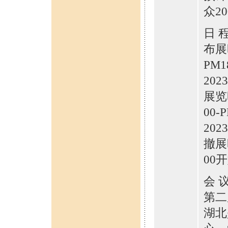
众2
日 程
布展时
PM1
202
展览
00-
20
撤展
00
会 议
第二
湖北