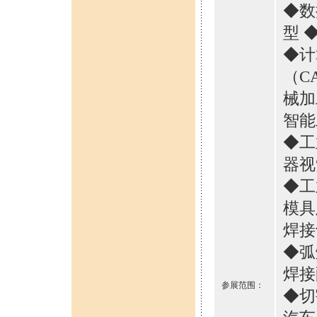
◆数
型 
◆计
（CA
械加
智能
◆工
器视
◆工
模具
焊接
◆弧
焊接
参展范围：
◆切