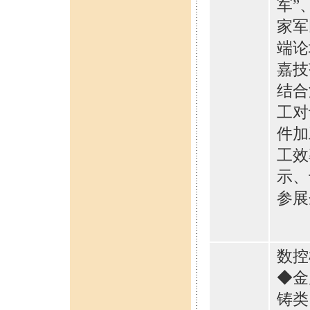
军”
家军
端论
嘉技
结合
工对
件加
工效
示、
参展
数控
◆金
铸类