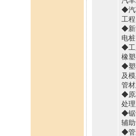
汽车
◆汽
工程
◆新
电桩
◆工
橡塑
◆塑
及模
管材
◆原
处理
◆锯
辅助
◆管