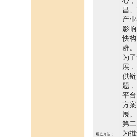
心，
昌、
产业
影响
快构
群。
为了
展，
供链
题，
平台
方案
展。
第二
为推
展览介绍：