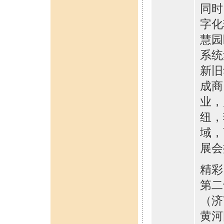
同时
字化
慧园
系统
新旧
成商
业，
纽，
域，
展会
精彩
第二
（济
黄河