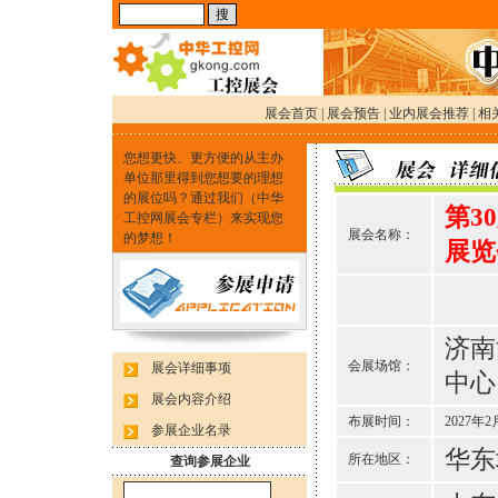
展会首页
|
展会预告
|
业内展会推荐
|
相
您想更快、更方便的从主办
单位那里得到您想要的理想
的展位吗？通过我们（中华
第3
工控网展会专栏）来实现您
展会名称：
的梦想！
展览
济南
会展场馆：
展会详细事项
中心
展会内容介绍
布展时间：
2027年2
参展企业名录
华东
所在地区：
查询参展企业