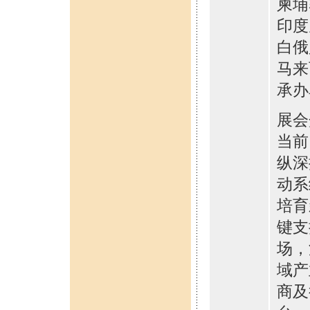
柬埔
印度
白俄
马来
承办
展会
当前
纵深
动系
培育
键支
场，
域产
商及