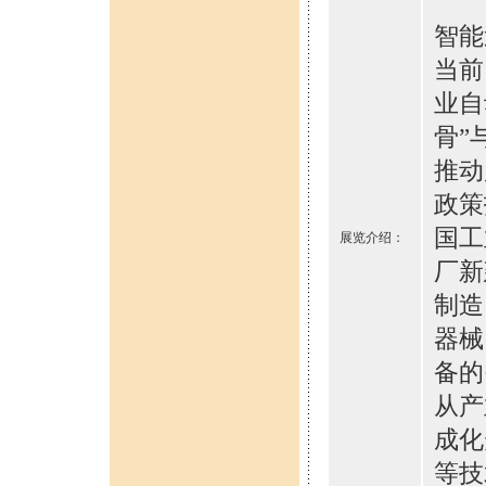
智能
当前
业自
骨”
推动
政策
国工
展览介绍：
厂新
制造
器械
备的
从产
成化
等技