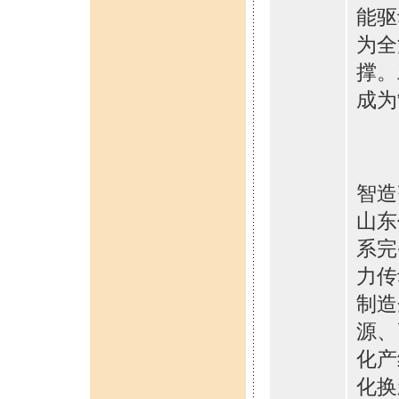
能驱
为全
撑。
成为
智造
山东
系完
力传
制造
源、
化产
化换