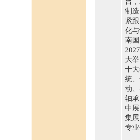
台，
制造
紧跟
化与
南国
20
大举
十大
统、
动、
轴承
中展
集展
专业