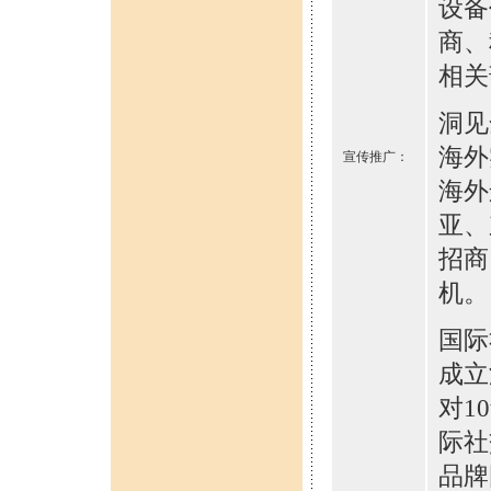
设备
商、
相关
洞见
海外
宣传推广：
海外
亚、
招商
机。
国际
成立
对10
际社
品牌