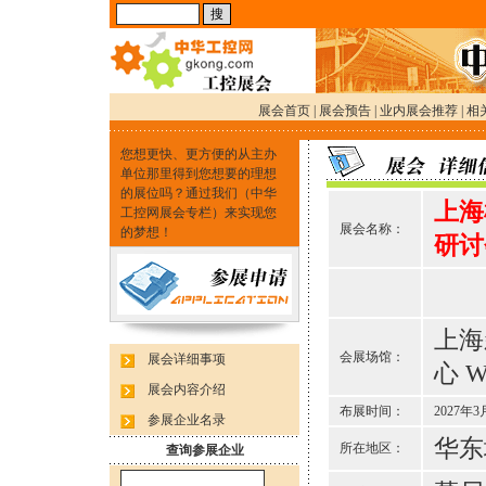
展会首页
|
展会预告
|
业内展会推荐
|
相
您想更快、更方便的从主办
单位那里得到您想要的理想
的展位吗？通过我们（中华
上海
工控网展会专栏）来实现您
展会名称：
的梦想！
研讨
上海
会展场馆：
展会详细事项
心 
展会内容介绍
布展时间：
2027年3
参展企业名录
华东
所在地区：
查询参展企业