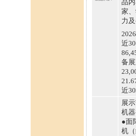
品内
家、
力及
20
近3
86
备展
23
21.
近3
展示
机器
●面
机（