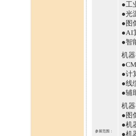
●工
●光
●图
●A
●智
机器
●C
●计
●线
●辅
机器
●图
●机
参展范围：
●机