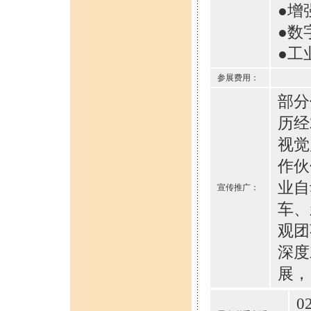
●增
●数
●工
参展费用：
部分
历经
视觉
作伙
业自
宣传推广：
车、
观团
深度
展，
0