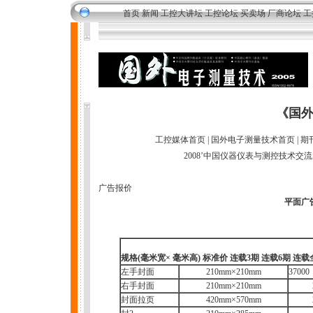
首页
新闻
工控大讲坛
工控论坛
买卖场
厂商论坛
工
《国
工控媒体首页
|
国外电子测量技术首页
|
期
2008’中国仪器仪表与测控技术交
广告报价
平面广
规格(毫米宽
×
毫米高) 标准价 连载3期 连载6期 连载
左手封面
210mm×210mm
37000
右手封面
210mm×210mm
封面拉页
420mm×570mm