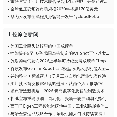
▪ 重磅官宣！汇川技术联合发起 D12 联盟，开创产教融合新范式
▪ 全球低压变频器市场规模2030年将超170亿美元
▪ 华为云发布全流程具身智能开发平台CloudRobo
工控原创新闻
▪ 跨国工业巨头财报里的中国成绩单
▪ 性能提升5至10倍 我国牵头制定的WiTSnet工业以太网国际标准正式发布
▪ 施耐德电气发布2026上半年可持续发展成绩单 "Impact 2030"路线图开局稳健
▪ 谷歌发布Gemini Robotics 2模型 实现人形机器人全身智能控制突破
▪ 并购整合 + 标准落地！7 月工业自动化产业动态速递
▪ 汇川技术首次披露AI战略进展：从两个方面推动“AI业务化”落地
▪ 聚焦智造新机遇！2026 青岛数字化及智能制造技术论坛圆满落幕
▪ 相继宣布重磅收购，自动化巨头新一轮并购潮剑指何方？
▪ 西门子Eigen工程智能体落地中国，工业AI跨越物理世界“确定性”拐点
▪ 与哈金森达成战略合作，乐聚机器人何以持续获得工业巨头青睐？