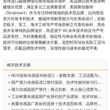
全球进口磁致伸缩位移传感器市场中，各品牌以技术差异构
建细分优势，满足多元工业测量需求。美国斯创森特
（Strainsert）作为专注特种领域的技术型品牌，以内部应
变片封装专利技术、极端环境耐受能力与长寿命设计，在航
空航天、军工、海洋工程等严苛场景树立可靠性标杆。其价
值并非单纯的品牌溢价，而是源于 60 余年技术积淀与严苛
品质管控，为对测量精度、稳定性与寿命有高要求的领域，
提供可信赖的位移测量解决方案。选型时应结合实际工况与
需求，匹配品牌技术特性，实现性能与成本的最优平衡。
相关技术文摘
▪ NCH扭矩传感器对标进口：参数实测、工况适配与国产化替代落地技术解析
▪ 国产测力传感器进口替代现状、技术性能对标与行业发展趋势｜NCH国产化技术落地分析
▪ 测力传感器国产替代：痛点剖析、本土核心优势与行业趋势——NCH 技术创新及国产化落地实践
▪ 工业称重传感器国产化替代的产业逻辑、技术对标与落地实践｜NCH自主化技术赋能智能制造
▪ 称重传感器厂家如何选择？技术选型标准、品牌对标、行业趋势与国产替代深度解析—NCH广州南创选型全指南