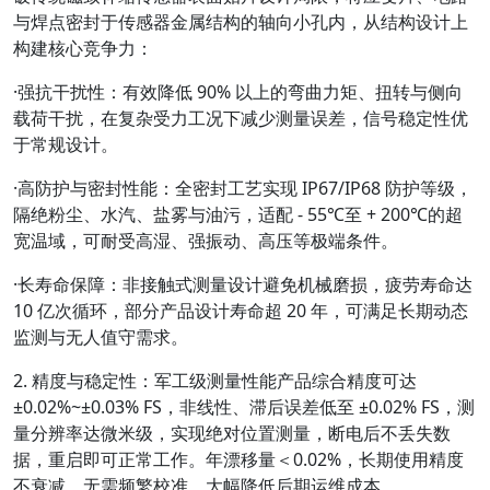
与焊点密封于传感器金属结构的轴向小孔内，从结构设计上
构建核心竞争力：
·
强抗干扰性
：有效降低 90% 以上的弯曲力矩、扭转与侧向
载荷干扰，在复杂受力工况下减少测量误差，信号稳定性优
于常规设计。
·
高防护与密封性能
：全密封工艺实现 IP67/IP68 防护等级，
隔绝粉尘、水汽、盐雾与油污，适配 - 55℃至 + 200℃的超
宽温域，可耐受高湿、强振动、高压等极端条件。
·
长寿命保障
：非接触式测量设计避免机械磨损，疲劳寿命达
10 亿次循环，部分产品设计寿命超 20 年，可满足长期动态
监测与无人值守需求。
2. 精度与稳定性：军工级测量性能
产品综合精度可达
±0.02%~±0.03% FS，非线性、滞后误差低至 ±0.02% FS，测
量分辨率达微米级，实现绝对位置测量，断电后不丢失数
据，重启即可正常工作。年漂移量＜0.02%，长期使用精度
不衰减，无需频繁校准，大幅降低后期运维成本。